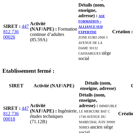
Détails (nom,
enseigne,
adresse)
:
ASE
FORMATION +
Activité
SIRET
:
447
ALLIANCE SUD
(NAF/APE)
:
Formation
812 736
EXPERTISE
Création
continue d’adultes
00026
ZONE EURO 2000 5
(85.59A)
AVENUE DE LA
DAME 30132
CAISSARGUES
siège
social
Etablissement
fermé
:
Détails (nom,
SIRET
Activité (NAF/APE)
C
enseigne, adresse)
Détails (nom,
enseigne,
Activité
adresse)
:
IMMEUBLE
SIRET
:
447
(NAF/APE)
:
Ingénierie,
LE MERCURE BAT C
812 736
Créati
études techniques
1740 AVENUE DU
00018
(71.12B)
MARECHAL JUIN 30900
NIMES
ancien siège
social