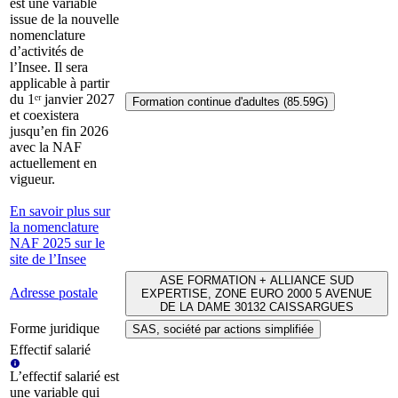
est une variable
issue de la nouvelle
nomenclature
d’activités de
l’Insee. Il sera
applicable à partir
du 1ᵉʳ janvier 2027
Formation continue d'adultes (85.59G)
et coexistera
jusqu’en fin 2026
avec la NAF
actuellement en
vigueur.
En savoir plus sur
la nomenclature
NAF 2025 sur le
site de l’Insee
ASE FORMATION + ALLIANCE SUD
Adresse postale
EXPERTISE, ZONE EURO 2000 5 AVENUE
DE LA DAME 30132 CAISSARGUES
Forme juridique
SAS, société par actions simplifiée
Effectif salarié
L’effectif salarié est
une variable qui