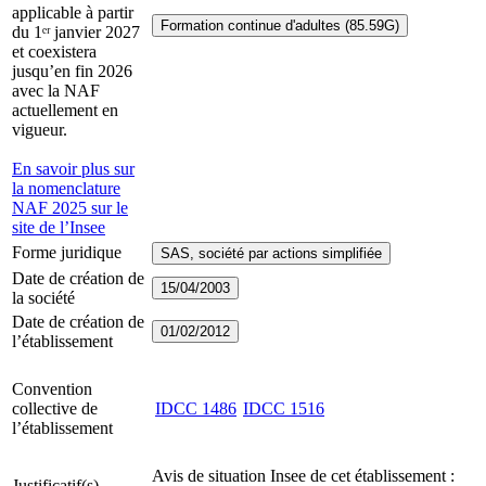
applicable à partir
Formation continue d'adultes (85.59G)
du 1ᵉʳ janvier 2027
et coexistera
jusqu’en fin 2026
avec la NAF
actuellement en
vigueur.
En savoir plus sur
la nomenclature
NAF 2025 sur le
site de l’Insee
Forme juridique
SAS, société par actions simplifiée
Date de création de
15/04/2003
la société
Date de création de
01/02/2012
l’établissement
Convention
collective de
IDCC
1486
IDCC
1516
l’établissement
Avis de situation Insee de cet établissement :
Justificatif(s)