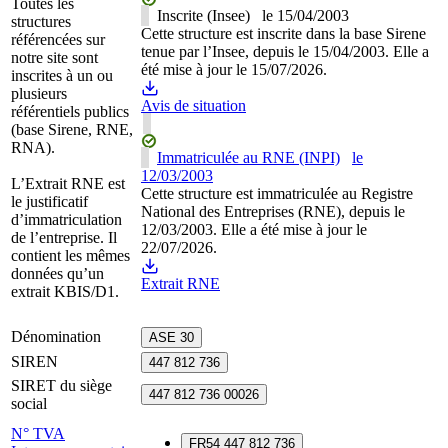
Toutes les
Inscrite (Insee)
le
15/04/2003
structures
Cette structure est inscrite dans la base Sirene
référencées sur
tenue par l’Insee, depuis le 15/04/2003. Elle a
notre site sont
été mise à jour le 15/07/2026.
inscrites à un ou
plusieurs
Avis de situation
référentiels publics
(base Sirene, RNE,
RNA).
Immatriculée au RNE (INPI)
le
12/03/2003
L’Extrait RNE est
Cette structure est immatriculée au Registre
le justificatif
National des Entreprises (RNE), depuis le
d’immatriculation
12/03/2003. Elle a été mise à jour le
de l’entreprise. Il
22/07/2026.
contient les mêmes
données qu’un
Extrait RNE
extrait KBIS/D1.
Dénomination
ASE 30
SIREN
447 812 736
SIRET du siège
447 812 736 00026
social
N° TVA
FR54 447 812 736