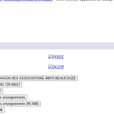
MAISON DES ASSOCIATIONS 49070 BEAUCOUZE
291 729 00017
7
es enseignements
es enseignements (85.59B)
9B