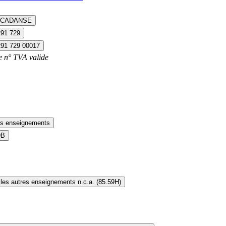
 CADANSE
291 729
291 729 00017
e n° TVA valide
es enseignements
9B
les autres enseignements n.c.a. (85.59H)