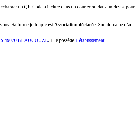
lécharger un QR Code à inclure dans un courier ou dans un devis, pour 
3 ans
.
Sa forme juridique est
Association déclarée
.
Son domaine d’activ
NS 49070 BEAUCOUZE
.
Elle possède
1
établissement
.