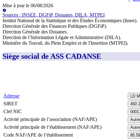
Mise à jour le
06/08/2026
Source
s
:
INSEE, DGFiP, Douanes, DILA, MTPEI
Institut National de la Statistique et des Études Économiques (Insee)
.
Direction Générale des Finances Publiques (DGFiP)
.
Direction Générale des Douanes
.
Direction de l’Information Légale et Administrative (DILA)
.
Ministère du Travail, du Plein Emploi et de l'Insertion (MTPEI)
.
Siège social de ASS CADANSE
Adresse
LD 
SIRET
450 
Clef NIC
0001
Activité principale de l’association (NAF/APE)
Autr
Activité principale de l’établissement (NAF/APE)
Autr
Code NAF/APE de l’établissement
85.5