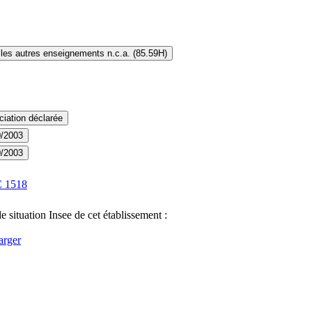
les autres enseignements n.c.a. (85.59H)
iation déclarée
0/2003
0/2003
C
1518
e situation Insee de cet établissement :
arger