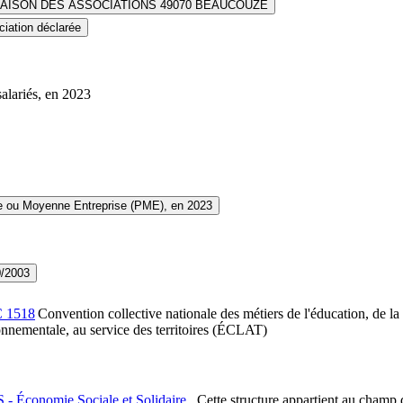
MAISON DES ASSOCIATIONS 49070 BEAUCOUZE
iation déclarée
salariés, en 2023
te ou Moyenne Entreprise (PME), en 2023
0/2003
C
1518
Convention collective nationale des métiers de l'éducation, de la cu
nnementale, au service des territoires (ÉCLAT)
 - Économie Sociale et Solidaire
Cette structure appartient au champ 