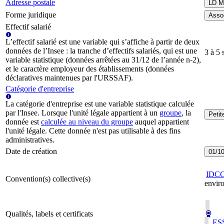
Adresse postale
LD 
Forme juridique
Assoc
Effectif salarié
L’effectif salarié est une variable qui s’affiche à partir de deux
données de l’Insee : la tranche d’effectifs salariés, qui est une
3 à 5 
variable statistique (données arrêtées au 31/12 de l’année n-2),
et le caractère employeur des établissements (données
déclaratives maintenues par l'URSSAF).
Catégorie d'entreprise
La catégorie d'entreprise est une variable statistique calculée
par l'Insee. Lorsque l'unité légale appartient à un
groupe
, la
Peti
donnée est
calculée au niveau du groupe
auquel appartient
l'unité légale. Cette donnée n'est pas utilisable à des fins
administratives.
Date de création
01/1
IDC
Convention(s) collective(s)
enviro
Qualités, labels et certificats
ESS