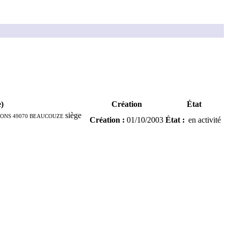
e)
Création
État
IONS 49070 BEAUCOUZE
siège
Création
:
01/10/2003
État
:
en activité