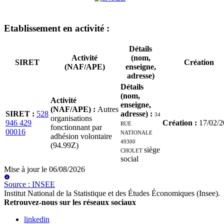
Etablissement
en activité
:
Détails
Activité
(nom,
SIRET
Création
(NAF/APE)
enseigne,
adresse)
Détails
(nom,
Activité
enseigne,
(NAF/APE)
:
Autres
SIRET
:
528
adresse)
:
34
organisations
946 429
RUE
Création
:
17/02/
fonctionnant par
00016
NATIONALE
adhésion volontaire
49300
(94.99Z)
CHOLET
siège
social
Mise à jour le
06/08/2026
Source
:
INSEE
Institut National de la Statistique et des Études Économiques (Insee)
.
Retrouvez-nous sur les réseaux sociaux
linkedin