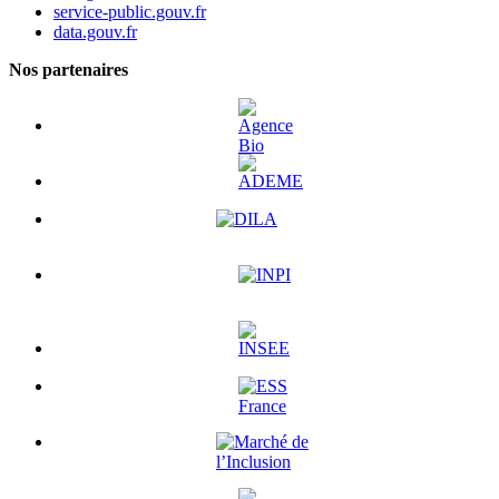
service-public.gouv.fr
data.gouv.fr
Nos partenaires