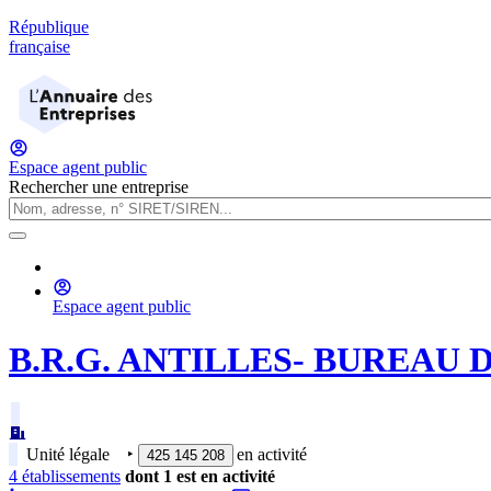
République
française
Espace agent public
Rechercher une entreprise
Espace agent public
B.R.G. ANTILLES- BUREAU
Unité légale
‣
en activité
425 145 208
4
établissement
s
dont
1
est
en activité