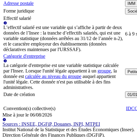
Adresse postale
IMM 
Forme juridique
Socié
Effectif salarié
L’effectif salarié est une variable qui s’affiche à partir de deux
données de l’Insee : la tranche d’effectifs salariés, qui est une
6 à 9 
variable statistique (données arrêtées au 31/12 de l’année n-2),
et le caractère employeur des établissements (données
déclaratives maintenues par l'URSSAF).
Catégorie d'entreprise
La catégorie d'entreprise est une variable statistique calculée
par l'Insee. Lorsque l'unité légale appartient à un
groupe
, la
Peti
donnée est
calculée au niveau du groupe
auquel appartient
l'unité légale. Cette donnée n'est pas utilisable à des fins
administratives.
Date de création
01/0
Convention(s) collective(s)
IDC
Mise à jour le
06/08/2026
Source
s
:
INSEE, DGFiP, Douanes, INPI, MTPEI
Institut National de la Statistique et des Études Économiques (Insee)
.
Direction Générale des Finances Publiques (DGFiP)
.