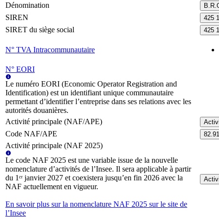
Dénomination
B.R.
SIREN
425 
SIRET du siège social
425 
N° TVA Intracommunautaire
N° EORI
Le numéro EORI (Economic Operator Registration and
Identification) est un identifiant unique communautaire
permettant d’identifier l’entreprise dans ses relations avec les
autorités douanières.
Activité principale (NAF/APE)
Activ
Code NAF/APE
82.9
Activité principale (NAF 2025)
Le code NAF 2025 est une variable issue de la nouvelle
nomenclature d’activités de l’Insee. Il sera applicable à partir
du 1ᵉʳ janvier 2027 et coexistera jusqu’en fin 2026 avec la
Activ
NAF actuellement en vigueur.
En savoir plus sur la nomenclature NAF 2025 sur le site de
l’Insee