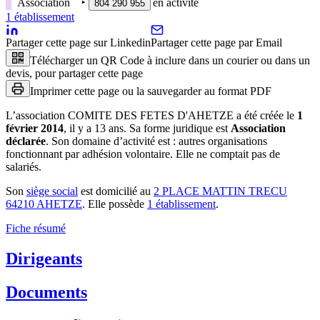
Association
‣
en activité
804 290 955
1
établissement
Partager cette page sur Linkedin
Partager cette page par Email
Télécharger un QR Code à inclure dans un courier ou dans un
devis, pour partager cette page
Imprimer cette page ou la sauvegarder au format PDF
L’association
COMITE DES FETES D'AHETZE
a été créée le
1
février 2014
, il y a
13 ans
.
Sa forme juridique est
Association
déclarée
.
Son domaine d’activité est :
autres organisations
fonctionnant par adhésion volontaire
.
Elle ne comptait pas de
salariés.
Son
siège social
est domicilié au
2 PLACE MATTIN TRECU
64210 AHETZE
.
Elle possède
1
établissement
.
Fiche résumé
Dirigeants
Documents