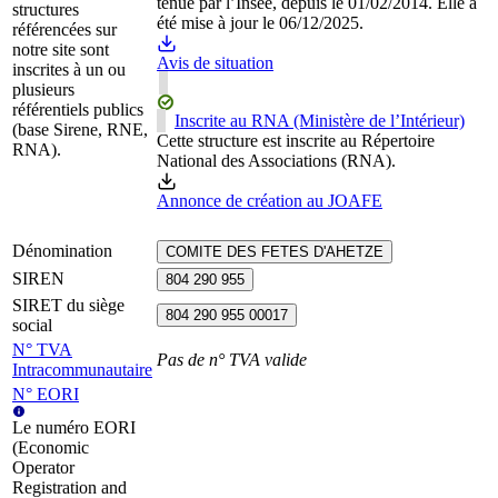
tenue par l’Insee, depuis le 01/02/2014. Elle a
structures
été mise à jour le 06/12/2025.
référencées sur
notre site sont
Avis de situation
inscrites à un ou
plusieurs
référentiels publics
Inscrite au RNA (Ministère de l’Intérieur)
(base Sirene, RNE,
Cette structure est inscrite au Répertoire
RNA).
National des Associations (RNA).
Annonce de création au JOAFE
Dénomination
COMITE DES FETES D'AHETZE
SIREN
804 290 955
SIRET du siège
804 290 955 00017
social
N° TVA
Pas de n° TVA valide
Intracommunautaire
N° EORI
Le numéro EORI
(Economic
Operator
Registration and