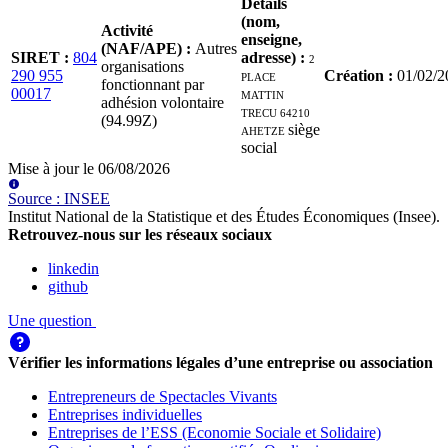
Détails
(nom,
Activité
enseigne,
(NAF/APE)
:
Autres
SIRET
:
804
adresse)
:
2
organisations
290 955
PLACE
Création
:
01/02/2
fonctionnant par
00017
MATTIN
adhésion volontaire
TRECU 64210
(94.99Z)
AHETZE
siège
social
Mise à jour le
06/08/2026
Source
:
INSEE
Institut National de la Statistique et des Études Économiques (Insee)
.
Retrouvez-nous sur les réseaux sociaux
linkedin
github
Une question
Vérifier les informations légales d’une entreprise ou association
Entrepreneurs de Spectacles Vivants
Entreprises individuelles
Entreprises de l’ESS (Economie Sociale et Solidaire)