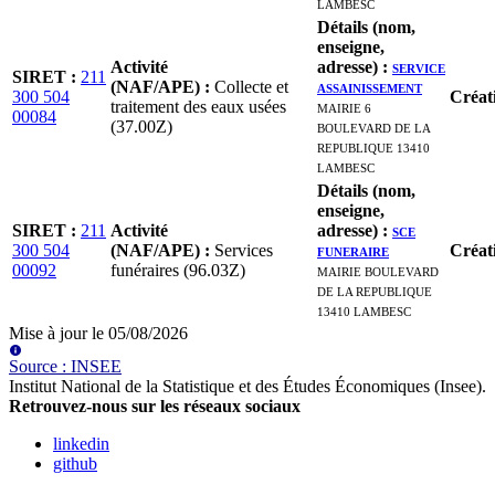
LAMBESC
Détails (nom,
enseigne,
Activité
adresse)
:
SERVICE
SIRET
:
211
(NAF/APE)
:
Collecte et
ASSAINISSEMENT
300 504
Créat
traitement des eaux usées
MAIRIE 6
00084
(37.00Z)
BOULEVARD DE LA
REPUBLIQUE 13410
LAMBESC
Détails (nom,
enseigne,
SIRET
:
211
Activité
adresse)
:
SCE
300 504
(NAF/APE)
:
Services
FUNERAIRE
Créat
00092
funéraires (96.03Z)
MAIRIE BOULEVARD
DE LA REPUBLIQUE
13410 LAMBESC
Mise à jour le
05/08/2026
Source
:
INSEE
Institut National de la Statistique et des Études Économiques (Insee)
.
Retrouvez-nous sur les réseaux sociaux
linkedin
github