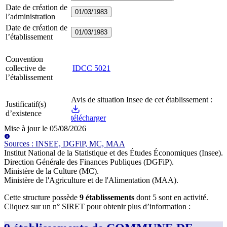
Date de création de
01/03/1983
l’administration
Date de création de
01/03/1983
l’établissement
Convention
collective de
IDCC
5021
l’établissement
Avis de situation Insee de cet établissement :
Justificatif(s)
d’existence
télécharger
Mise à jour le
05/08/2026
Source
s
:
INSEE, DGFiP, MC, MAA
Institut National de la Statistique et des Études Économiques (Insee)
.
Direction Générale des Finances Publiques (DGFiP)
.
Ministère de la Culture (MC)
.
Ministère de l'Agriculture et de l'Alimentation (MAA)
.
Cette structure possède
9
établissement
s
dont
5
sont
en activité
.
Cliquez sur un n° SIRET pour obtenir plus d’information :