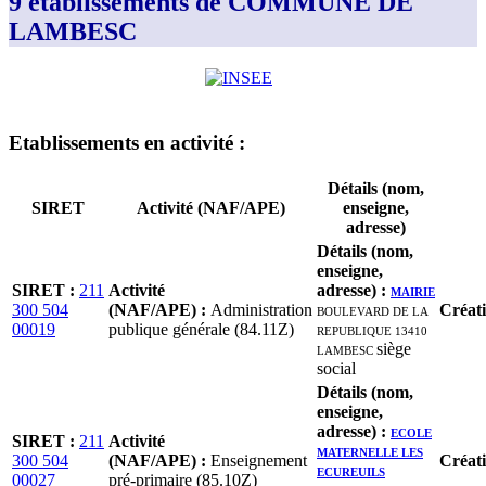
9 établissements de COMMUNE DE
LAMBESC
Etablissement
s
en activité
:
Détails (nom,
SIRET
Activité (NAF/APE)
enseigne,
adresse)
Détails (nom,
enseigne,
SIRET
:
211
Activité
adresse)
:
MAIRIE
300 504
(NAF/APE)
:
Administration
BOULEVARD DE LA
Créat
00019
publique générale (84.11Z)
REPUBLIQUE 13410
LAMBESC
siège
social
Détails (nom,
enseigne,
adresse)
:
ECOLE
SIRET
:
211
Activité
MATERNELLE LES
300 504
(NAF/APE)
:
Enseignement
Créat
ECUREUILS
00027
pré-primaire (85.10Z)