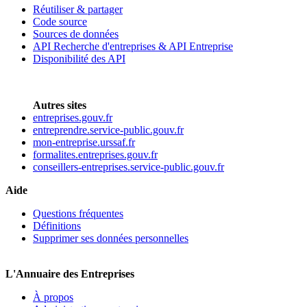
Réutiliser & partager
Code source
Sources de données
API Recherche d'entreprises & API Entreprise
Disponibilité des API
Autres sites
entreprises.gouv.fr
entreprendre.service-public.gouv.fr
mon-entreprise.urssaf.fr
formalites.entreprises.gouv.fr
conseillers-entreprises.service-public.gouv.fr
Aide
Questions fréquentes
Définitions
Supprimer ses données personnelles
L'Annuaire des Entreprises
À propos