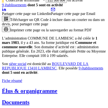
Collectivité territoriale
‣
en activité
211 300 504
9
établissement
s
dont
5
sont
en activité
Partager cette page sur Linkedin
Partager cette page par Email
Télécharger un QR Code à inclure dans un courier ou dans un
devis, pour partager cette page
Imprimer cette page ou la sauvegarder au format PDF
L’administration
COMMUNE DE LAMBESC
a été créée le
1
mars 1983
, il y a
43 ans
.
Sa forme juridique est
Commune et
commune nouvelle
.
Son domaine d’activité est :
administration
publique générale
.
En 2023, elle était catégorisée Petite ou Moyenne
Entreprise.
Elle comptait 100 à 199 salariés.
Son
siège social
est domicilié au
BOULEVARD DE LA
REPUBLIQUE 13410 LAMBESC
.
Elle possède
9
établissement
s
dont
5
sont
en activité
.
Fiche résumé
Élus & organigramme
Documents