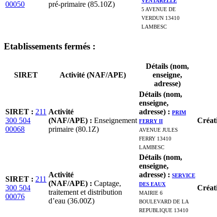
00050
pré-primaire (85.10Z)
5 AVENUE DE
VERDUN 13410
LAMBESC
Etablissement
s
fermé
s
:
Détails (nom,
SIRET
Activité (NAF/APE)
enseigne,
adresse)
Détails (nom,
enseigne,
SIRET
:
211
Activité
adresse)
:
PRIM
300 504
(NAF/APE)
:
Enseignement
FERRY II
Créat
00068
primaire (80.1Z)
AVENUE JULES
FERRY 13410
LAMBESC
Détails (nom,
enseigne,
Activité
adresse)
:
SERVICE
SIRET
:
211
(NAF/APE)
:
Captage,
DES EAUX
300 504
Créat
traitement et distribution
MAIRIE 6
00076
d’eau (36.00Z)
BOULEVARD DE LA
REPUBLIQUE 13410