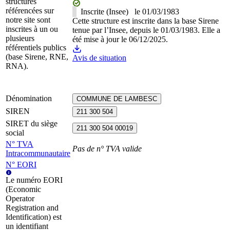
structures
référencées sur
Inscrite (Insee)
le
01/03/1983
notre site sont
Cette structure est inscrite dans la base Sirene
inscrites à un ou
tenue par l’Insee, depuis le 01/03/1983. Elle a
plusieurs
été mise à jour le 06/12/2025.
référentiels publics
(base Sirene, RNE,
Avis de situation
RNA).
Dénomination
COMMUNE DE LAMBESC
SIREN
211 300 504
SIRET du siège
211 300 504 00019
social
N° TVA
Pas de n° TVA valide
Intracommunautaire
N° EORI
Le numéro EORI
(Economic
Operator
Registration and
Identification) est
un identifiant