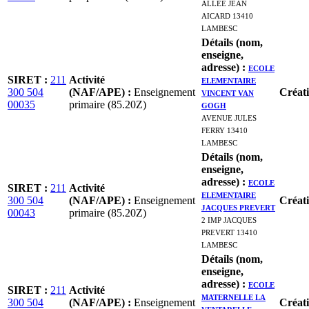
ALLEE JEAN
AICARD 13410
LAMBESC
Détails (nom,
enseigne,
adresse)
:
ECOLE
SIRET
:
211
Activité
ELEMENTAIRE
300 504
(NAF/APE)
:
Enseignement
VINCENT VAN
Créat
00035
primaire (85.20Z)
GOGH
AVENUE JULES
FERRY 13410
LAMBESC
Détails (nom,
enseigne,
adresse)
:
ECOLE
SIRET
:
211
Activité
ELEMENTAIRE
300 504
(NAF/APE)
:
Enseignement
Créat
JACQUES PREVERT
00043
primaire (85.20Z)
2 IMP JACQUES
PREVERT 13410
LAMBESC
Détails (nom,
enseigne,
adresse)
:
ECOLE
SIRET
:
211
Activité
MATERNELLE LA
300 504
(NAF/APE)
:
Enseignement
Créat
VENTARELLE