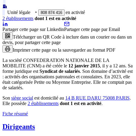
Unité légale
‣
en activité
808 874 416
2
établissement
s
dont
1
est
en activité
Partager cette page sur Linkedin
Partager cette page par Email
Télécharger un QR Code à inclure dans un courier ou dans un
devis, pour partager cette page
Imprimer cette page ou la sauvegarder au format PDF
La société
CONFEDERATION NATIONALE DE LA
MOBILITE (CNM)
a été créée le
12 janvier 2015
, il y a
12 ans
.
Sa
forme juridique est
Syndicat de salariés
.
Son domaine d’activité est
:
activités des organisations patronales et consulaires
.
En 2023, elle
était catégorisée Petite ou Moyenne Entreprise.
Elle ne comptait pas
de salariés.
Son
siège social
est domicilié au
14 B RUE DARU 75008 PARIS
.
Elle possède
2
établissement
s
dont
1
est
en activité
.
Fiche résumé
Dirigeants