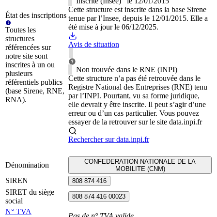
Inscrite (Insee)
le
12/01/2015
Cette structure est inscrite dans la base Sirene
État des inscriptions
tenue par l’Insee, depuis le 12/01/2015. Elle a
été mise à jour le 06/12/2025.
Toutes les
structures
Avis de situation
référencées sur
notre site sont
inscrites à un ou
Non trouvée dans le RNE (INPI)
plusieurs
Cette structure n’a pas été retrouvée dans le
référentiels publics
Registre National des Entreprises (RNE) tenu
(base Sirene, RNE,
par l’INPI. Pourtant, vu sa forme juridique,
RNA).
elle devrait y être inscrite. Il peut s’agir d’une
erreur ou d’un cas particulier. Vous pouvez
essayer de la retrouver sur le site data.inpi.fr
Rechercher sur data.inpi.fr
CONFEDERATION NATIONALE DE LA
Dénomination
MOBILITE (CNM)
SIREN
808 874 416
SIRET du siège
808 874 416 00023
social
N° TVA
Pas de n° TVA valide