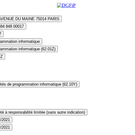
AVENUE DU MAINE 75014 PARIS
684 848 00017
7
rammation informatique
ammation informatique (62.01Z)
1Z
ités de programmation informatique (62.10Y)
té à responsabilité limitée (sans autre indication)
2/2021
2/2021