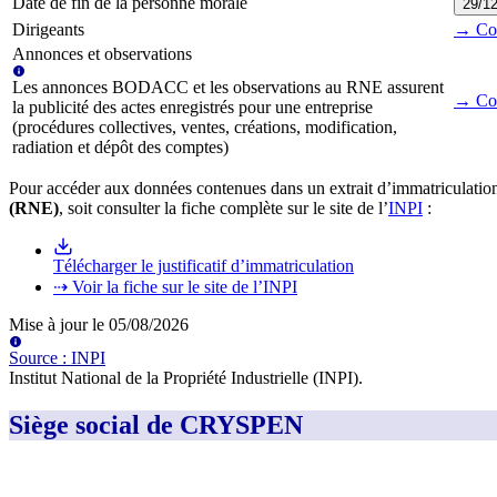
Date de fin de la personne morale
29/1
Dirigeants
→ Cons
Annonces et observations
Les annonces BODACC et les observations au RNE assurent
→ Con
la publicité des actes enregistrés pour une entreprise
(procédures collectives, ventes, créations, modification,
radiation et dépôt des comptes)
Pour accéder aux données contenues dans un extrait d’immatriculation
(RNE)
, soit consulter la fiche complète sur le site de l’
INPI
:
Télécharger le justificatif d’immatriculation
⇢ Voir la fiche sur le site de l’INPI
Mise à jour le
05/08/2026
Source
:
INPI
Institut National de la Propriété Industrielle (INPI)
.
Siège social de CRYSPEN