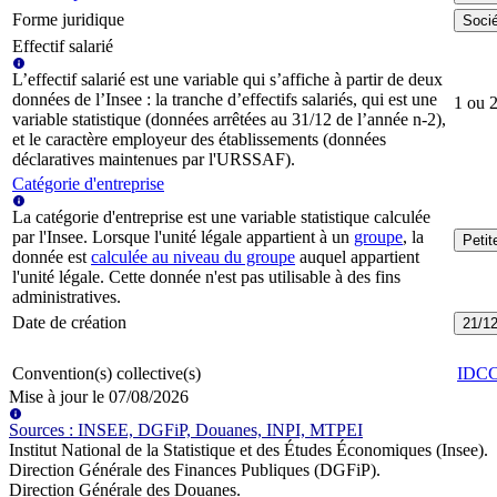
Forme juridique
Socié
Effectif salarié
L’effectif salarié est une variable qui s’affiche à partir de deux
données de l’Insee : la tranche d’effectifs salariés, qui est une
1 ou 2
variable statistique (données arrêtées au 31/12 de l’année n-2),
et le caractère employeur des établissements (données
déclaratives maintenues par l'URSSAF).
Catégorie d'entreprise
La catégorie d'entreprise est une variable statistique calculée
par l'Insee. Lorsque l'unité légale appartient à un
groupe
, la
Peti
donnée est
calculée au niveau du groupe
auquel appartient
l'unité légale. Cette donnée n'est pas utilisable à des fins
administratives.
Date de création
21/1
Convention(s) collective(s)
IDC
Mise à jour le
07/08/2026
Source
s
:
INSEE, DGFiP, Douanes, INPI, MTPEI
Institut National de la Statistique et des Études Économiques (Insee)
.
Direction Générale des Finances Publiques (DGFiP)
.
Direction Générale des Douanes
.