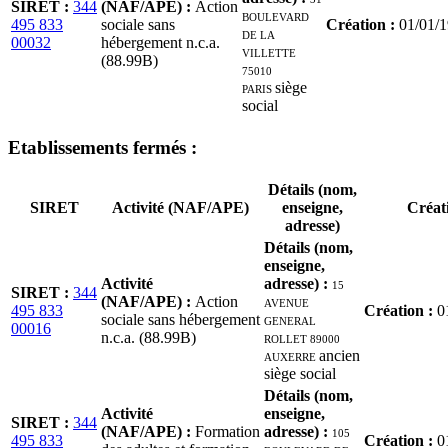
SIRET
:
344
(NAF/APE)
:
Action
BOULEVARD
495 833
sociale sans
Création
:
01/01/
DE LA
00032
hébergement n.c.a.
VILLETTE
(88.99B)
75010
PARIS
siège
social
Etablissement
s
fermé
s
:
Détails (nom,
SIRET
Activité (NAF/APE)
enseigne,
Créat
adresse)
Détails (nom,
enseigne,
Activité
adresse)
:
15
SIRET
:
344
(NAF/APE)
:
Action
AVENUE
495 833
Création
:
0
sociale sans hébergement
GENERAL
00016
n.c.a. (88.99B)
ROLLET 89000
AUXERRE
ancien
siège social
Détails (nom,
Activité
enseigne,
SIRET
:
344
(NAF/APE)
:
Formation
adresse)
:
105
495 833
Création
:
0