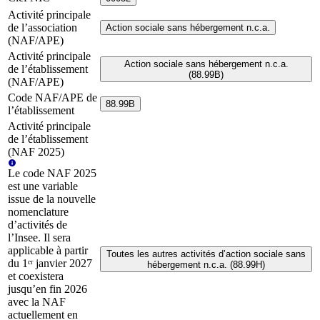
Activité principale
de l’association
Action sociale sans hébergement n.c.a.
(NAF/APE)
Activité principale
Action sociale sans hébergement n.c.a.
de l’établissement
(88.99B)
(NAF/APE)
Code NAF/APE de
88.99B
l’établissement
Activité principale
de l’établissement
(NAF 2025)
Le code NAF 2025
est une variable
issue de la nouvelle
nomenclature
d’activités de
l’Insee. Il sera
applicable à partir
Toutes les autres activités d’action sociale sans
du 1ᵉʳ janvier 2027
hébergement n.c.a. (88.99H)
et coexistera
jusqu’en fin 2026
avec la NAF
actuellement en