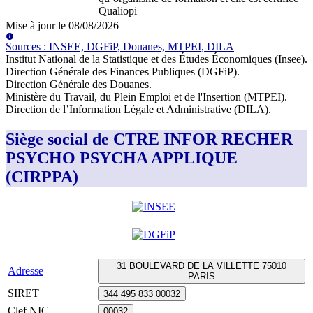
Qualiopi
Mise à jour le
08/08/2026
Source
s
:
INSEE, DGFiP, Douanes, MTPEI, DILA
Institut National de la Statistique et des Études Économiques (Insee)
.
Direction Générale des Finances Publiques (DGFiP)
.
Direction Générale des Douanes
.
Ministère du Travail, du Plein Emploi et de l'Insertion (MTPEI)
.
Direction de l’Information Légale et Administrative (DILA)
.
Siège social de CTRE INFOR RECHER
PSYCHO PSYCHA APPLIQUE
(CIRPPA)
31 BOULEVARD DE LA VILLETTE 75010
Adresse
PARIS
SIRET
344 495 833 00032
Clef NIC
00032