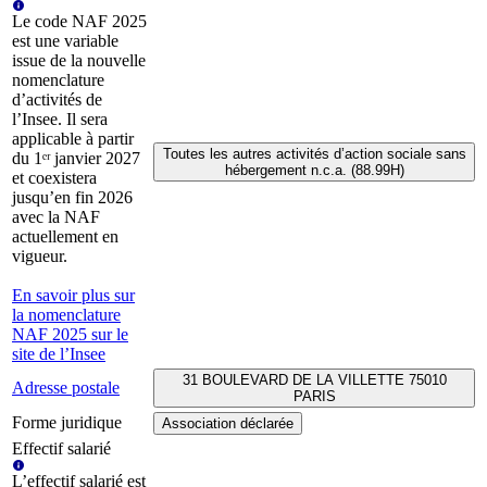
Le code NAF 2025
est une variable
issue de la nouvelle
nomenclature
d’activités de
l’Insee. Il sera
applicable à partir
Toutes les autres activités d’action sociale sans
du 1ᵉʳ janvier 2027
hébergement n.c.a. (88.99H)
et coexistera
jusqu’en fin 2026
avec la NAF
actuellement en
vigueur.
En savoir plus sur
la nomenclature
NAF 2025 sur le
site de l’Insee
31 BOULEVARD DE LA VILLETTE 75010
Adresse postale
PARIS
Forme juridique
Association déclarée
Effectif salarié
L’effectif salarié est