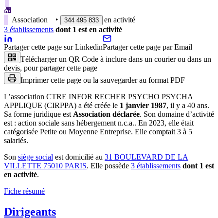
Association
‣
en activité
344 495 833
3
établissement
s
dont
1
est
en activité
Partager cette page sur Linkedin
Partager cette page par Email
Télécharger un QR Code à inclure dans un courier ou dans un
devis, pour partager cette page
Imprimer cette page ou la sauvegarder au format PDF
L’association
CTRE INFOR RECHER PSYCHO PSYCHA
APPLIQUE (CIRPPA)
a été créée le
1 janvier 1987
, il y a
40 ans
.
Sa forme juridique est
Association déclarée
.
Son domaine d’activité
est :
action sociale sans hébergement n.c.a.
.
En 2023, elle était
catégorisée Petite ou Moyenne Entreprise.
Elle comptait 3 à 5
salariés.
Son
siège social
est domicilié au
31 BOULEVARD DE LA
VILLETTE 75010 PARIS
.
Elle possède
3
établissement
s
dont
1
est
en activité
.
Fiche résumé
Dirigeants