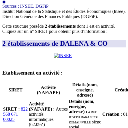
Source
s
:
INSEE, DGFiP
Institut National de la Statistique et des Études Économiques (Insee)
.
Direction Générale des Finances Publiques (DGFiP)
.
Cette structure possède
2
établissement
s
dont
1
est
en activité
.
Cliquez sur un n° SIRET pour obtenir plus d’information :
2 établissements de DALENA & CO
Etablissement
en activité
:
Détails (nom,
Activité
SIRET
enseigne,
Créati
(NAF/APE)
adresse)
Détails (nom,
Activité
enseigne,
SIRET
:
822
(NAF/APE)
:
Autres
adresse)
:
4 RUE
568 671
activités
Création
:
01
JOSEPH BARA 93230
00025
informatiques
ROMAINVILLE
siège
(62.09Z)
social