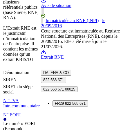
plusieurs
Avis de situation
référentiels publics
(base Sirene, RNE,
RNA).
Immatriculée au RNE (INPI)
le
20/09/2016
L’Extrait RNE est
Cette structure est immatriculée au Registre
le justificatif
National des Entreprises (RNE), depuis le
d’immatriculation
20/09/2016. Elle a été mise à jour le
de l’entreprise. Il
21/07/2026.
contient les mêmes
données qu’un
Extrait RNE
extrait KBIS/D1.
Dénomination
DALENA & CO
SIREN
822 568 671
SIRET du siège
822 568 671 00025
social
N° TVA
FR29 822 568 671
Intracommunautaire
N° EORI
Le numéro EORI
(Economic