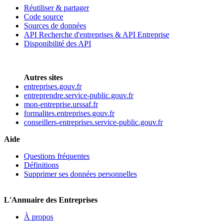
Réutiliser & partager
Code source
Sources de données
API Recherche d'entreprises & API Entreprise
Disponibilité des API
Autres sites
entreprises.gouv.fr
entreprendre.service-public.gouv.fr
mon-entreprise.urssaf.fr
formalites.entreprises.gouv.fr
conseillers-entreprises.service-public.gouv.fr
Aide
Questions fréquentes
Définitions
Supprimer ses données personnelles
L'Annuaire des Entreprises
À propos