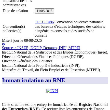
utilisable à des fins
administratives.
Date de création
11/08/2016
IDCC
1486
Convention collective nationale
Convention(s)
des bureaux d'études techniques, des cabinets
collective(s)
d'ingénieurs-conseils et des sociétés de
conseils
Mise à jour le
09/08/2026
Source
s
:
INSEE, DGFiP, Douanes, INPI, MTPEI
Institut National de la Statistique et des Études Économiques (Insee)
.
Direction Générale des Finances Publiques (DGFiP)
.
Direction Générale des Douanes
.
Institut National de la Propriété Industrielle (INPI)
.
Ministère du Travail, du Plein Emploi et de l'Insertion (MTPEI)
.
Immatriculation au RNE
Cette structure est une entreprise immatriculée au
Registre National
des Entreprises (RNE)
. Ce registre liste les entreprises de France.