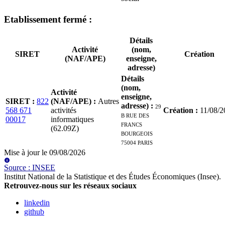
Etablissement
fermé
:
Détails
Activité
(nom,
SIRET
Création
(NAF/APE)
enseigne,
adresse)
Détails
(nom,
Activité
enseigne,
SIRET
:
822
(NAF/APE)
:
Autres
adresse)
:
29
568 671
activités
Création
:
11/08/2
B RUE DES
00017
informatiques
FRANCS
(62.09Z)
BOURGEOIS
75004 PARIS
Mise à jour le
09/08/2026
Source
:
INSEE
Institut National de la Statistique et des Études Économiques (Insee)
.
Retrouvez-nous sur les réseaux sociaux
linkedin
github