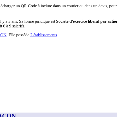
lécharger un QR Code à inclure dans un courier ou dans un devis, pour 
il y a
3 ans
.
Sa forme juridique est
Société d'exercice libéral par actio
 6 à 9 salariés.
YON
.
Elle possède
2
établissement
s
.
MACON