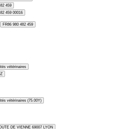
482 459
482 459 00016
FR86 980 482 459
ités vétérinaires
0Z
ités vétérinaires (75.00Y)
OUTE DE VIENNE 69007 LYON