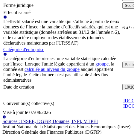
Forme juridique
Socié
Effectif salarié
L’effectif salarié est une variable qui s’affiche à partir de deux
données de l’Insee : la tranche d’effectifs salariés, qui est une
6 à 9 
variable statistique (données arrêtées au 31/12 de l’année n-2),
et le caractère employeur des établissements (données
déclaratives maintenues par l'URSSAF).
Catégorie d'entreprise
La catégorie d'entreprise est une variable statistique calculée
par l'Insee. Lorsque l'unité légale appartient à un
groupe
, la
Peti
donnée est
calculée au niveau du groupe
auquel appartient
l'unité légale. Cette donnée n'est pas utilisable à des fins
administratives.
Date de création
10/1
IDC
Convention(s) collective(s)
IDC
Mise à jour le
07/08/2026
Source
s
:
INSEE, DGFiP, Douanes, INPI, MTPEI
Institut National de la Statistique et des Études Économiques (Insee)
.
Direction Générale des Finances Publiques (DGFiP)
.