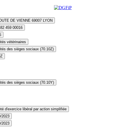
OUTE DE VIENNE 69007 LYON
482 459 00016
6
ités vétérinaires
ités des sièges sociaux (70.10Z)
0Z
ités des sièges sociaux (70.10Y)
té d'exercice libéral par action simplifiée
0/2023
0/2023