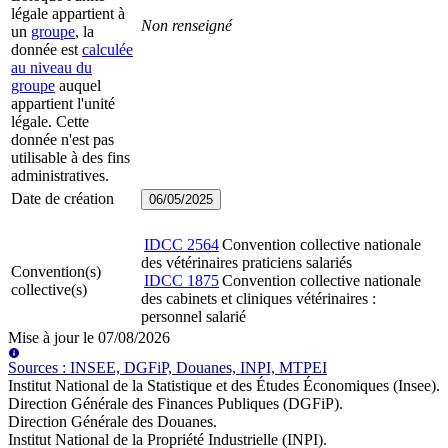
légale appartient à
Non renseigné
un
groupe
, la
donnée est
calculée
au niveau du
groupe
auquel
appartient l'unité
légale. Cette
donnée n'est pas
utilisable à des fins
administratives.
Date de création
06/05/2025
IDCC
2564
Convention collective nationale
des vétérinaires praticiens salariés
Convention(s)
IDCC
1875
Convention collective nationale
collective(s)
des cabinets et cliniques vétérinaires :
personnel salarié
Mise à jour le
07/08/2026
Source
s
:
INSEE, DGFiP, Douanes, INPI, MTPEI
Institut National de la Statistique et des Études Économiques (Insee)
.
Direction Générale des Finances Publiques (DGFiP)
.
Direction Générale des Douanes
.
Institut National de la Propriété Industrielle (INPI)
.