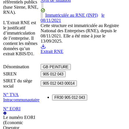
Avis de situation
référentiels publics
(base Sirene, RNE,
RNA).
Immatriculée au RNE (INPI)
le
08/11/2021
L’Extrait RNE est
Cette structure est immatriculée au Registre
le justificatif
National des Entreprises (RNE), depuis le
d’immatriculation
08/11/2021. Elle a été mise à jour le
de l’entreprise. Il
13/09/2025.
contient les mêmes
données qu’un
Extrait RNE
extrait KBIS/D1.
Dénomination
GB PEINTURE
SIREN
905 012 043
SIRET du siège
905 012 043 00014
social
N° TVA
FR30 905 012 043
Intracommunautaire
N° EORI
Le numéro EORI
(Economic
Operator