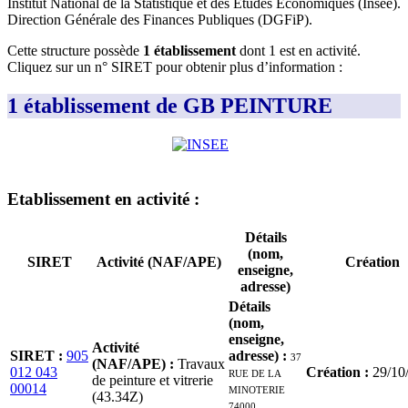
Institut National de la Statistique et des Études Économiques (Insee)
.
Direction Générale des Finances Publiques (DGFiP)
.
Cette structure possède
1
établissement
dont
1
est
en activité
.
Cliquez sur un n° SIRET pour obtenir plus d’information :
1 établissement de GB PEINTURE
Etablissement
en activité
:
Détails
(nom,
SIRET
Activité (NAF/APE)
Création
enseigne,
adresse)
Détails
(nom,
enseigne,
Activité
SIRET
:
905
adresse)
:
37
(NAF/APE)
:
Travaux
012 043
RUE DE LA
Création
:
29/10
de peinture et vitrerie
00014
MINOTERIE
(43.34Z)
74000