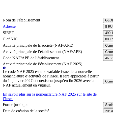
Nom de l’établissement
GLO
Adresse
8 R
SIRET
490 
Clef NIC
0003
Activité principale de la société (NAF/APE)
Comme
Activité principale de l’établissement (NAF/APE)
Comme
Code NAF/APE de l’établissement
46.6
Activité principale de l’établissement (NAF 2025)
Le code NAF 2025 est une variable issue de la nouvelle
nomenclature d’activités de l’Insee. Il sera applicable à partir
du 1ᵉʳ janvier 2027 et coexistera jusqu’en fin 2026 avec la
Comme
NAF actuellement en vigueur.
En savoir plus sur la nomenclature NAF 2025 sur le site de
l’Insee
Forme juridique
Socié
Date de création de la société
20/0