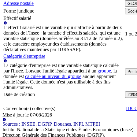
Adresse postale
GLO
Forme juridique
Socié
Effectif salarié
L’effectif salarié est une variable qui s’affiche à partir de deux
données de l’Insee : la tranche d’effectifs salariés, qui est une
1 ou 2
variable statistique (données arrêtées au 31/12 de l’année n-2),
et le caractère employeur des établissements (données
déclaratives maintenues par l'URSSAF).
Catégorie d'entreprise
La catégorie d'entreprise est une variable statistique calculée
par l'Insee. Lorsque l'unité légale appartient à un
groupe
, la
Peti
donnée est
calculée au niveau du groupe
auquel appartient
l'unité légale. Cette donnée n'est pas utilisable à des fins
administratives.
Date de création
20/0
Convention(s) collective(s)
IDC
Mise à jour le
07/08/2026
Source
s
:
INSEE, DGFiP, Douanes, INPI, MTPEI
Institut National de la Statistique et des Études Économiques (Insee)
.
Direction Générale des Finances Publiques (DGFiP)
.