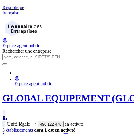
République
française
Espace agent public
Rechercher une entreprise
Espace agent public
GLOBAL EQUIPEMENT (GL
Unité légale
‣
en activité
490 122 470
3
établissement
s
dont
1
est
en activité