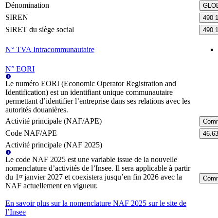
Dénomination
GLO
SIREN
490 
SIRET du siège social
490 
N° TVA Intracommunautaire
N° EORI
Le numéro EORI (Economic Operator Registration and
Identification) est un identifiant unique communautaire
permettant d’identifier l’entreprise dans ses relations avec les
autorités douanières.
Activité principale (NAF/APE)
Comme
Code NAF/APE
46.6
Activité principale (NAF 2025)
Le code NAF 2025 est une variable issue de la nouvelle
nomenclature d’activités de l’Insee. Il sera applicable à partir
du 1ᵉʳ janvier 2027 et coexistera jusqu’en fin 2026 avec la
Comme
NAF actuellement en vigueur.
En savoir plus sur la nomenclature NAF 2025 sur le site de
l’Insee