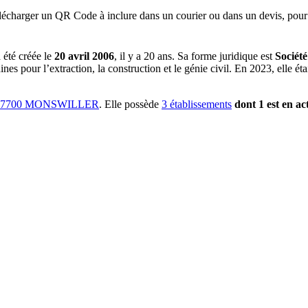
lécharger un QR Code à inclure dans un courier ou dans un devis, pour 
 été créée le
20 avril 2006
, il y a
20 ans
.
Sa forme juridique est
Société
s pour l’extraction, la construction et le génie civil
.
En 2023, elle éta
7700 MONSWILLER
.
Elle possède
3
établissement
s
dont
1
est
en act