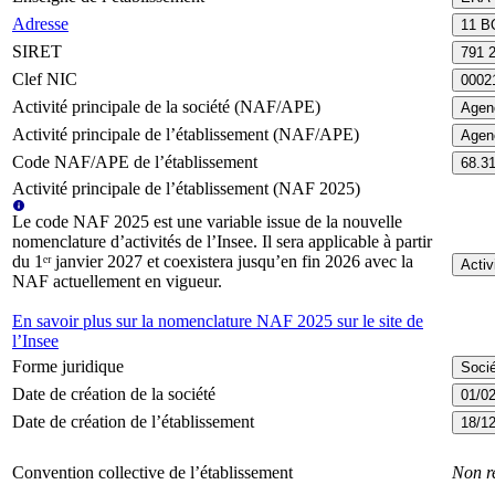
Adresse
11 B
SIRET
791 
Clef NIC
0002
Activité principale de la société (NAF/APE)
Agen
Activité principale de l’établissement (NAF/APE)
Agen
Code NAF/APE de l’établissement
68.3
Activité principale de l’établissement (NAF 2025)
Le code NAF 2025 est une variable issue de la nouvelle
nomenclature d’activités de l’Insee. Il sera applicable à partir
du 1ᵉʳ janvier 2027 et coexistera jusqu’en fin 2026 avec la
Activ
NAF actuellement en vigueur.
En savoir plus sur la nomenclature NAF 2025 sur le site de
l’Insee
Forme juridique
Socié
Date de création de la société
01/0
Date de création de l’établissement
18/1
Convention collective de l’établissement
Non r