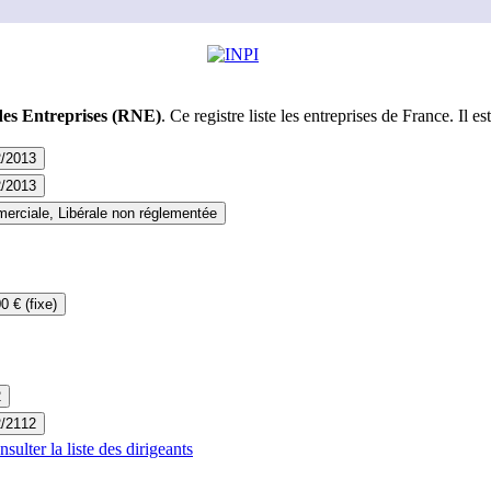
des Entreprises (RNE)
. Ce registre liste les entreprises de France. Il est
2/2013
2/2013
rciale, Libérale non réglementée
0 € (fixe)
2
2/2112
ulter la liste des dirigeants