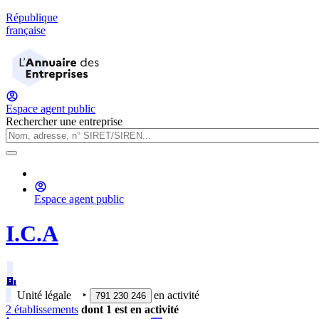
République
française
Espace agent public
Rechercher une entreprise
Espace agent public
I.C.A
Unité légale
‣
en activité
791 230 246
2
établissement
s
dont
1
est
en activité