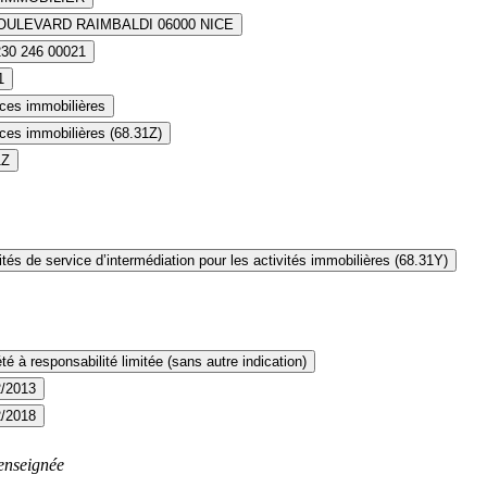
OULEVARD RAIMBALDI 06000 NICE
230 246 00021
1
ces immobilières
ces immobilières (68.31Z)
1Z
ités de service d’intermédiation pour les activités immobilières (68.31Y)
té à responsabilité limitée (sans autre indication)
2/2013
2/2018
enseignée