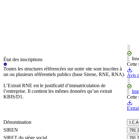
Ins
État des inscriptions
Cette 
Toutes les structures référencées sur notre site sont inscrites à
un ou plusieurs référentiels publics (base Sirene, RNE, RNA).
Avis d
L’Extrait RNE est le justificatif d’immatriculation de
l’entreprise. Il contient les mêmes données qu’un extrait
Imm
KBIS/D1.
Cette 
Extra
Dénomination
I.C.A
SIREN
791 
SIRET du siège social
791 