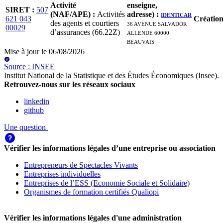
Activité
enseigne,
SIRET
:
507
(NAF/APE)
:
Activités
adresse)
:
IDENTICAR
621 043
Créatio
des agents et courtiers
36 AVENUE SALVADOR
00029
d’assurances (66.22Z)
ALLENDE 60000
BEAUVAIS
Mise à jour le
06/08/2026
Source
:
INSEE
Institut National de la Statistique et des Études Économiques (Insee)
.
Retrouvez-nous sur les réseaux sociaux
linkedin
github
Une question
Vérifier les informations légales d’une entreprise ou association
Entrepreneurs de Spectacles Vivants
Entreprises individuelles
Entreprises de l’ESS (Economie Sociale et Solidaire)
Organismes de formation certifiés Qualiopi
Vérifier les informations légales d'une administration