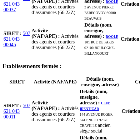
(NAF/APE)
:
Activités
adresse)
:
ROOLE
621 043
Création
des agents et courtiers
3 AVENUE PIERRE
00037
d’assurances (66.22Z)
BEREGOVOY 60000
BEAUVAIS
Détails (nom,
Activité
enseigne,
SIRET
:
507
(NAF/APE)
:
Activités
adresse)
:
ROOLE
621 043
Création
des agents et courtiers
101 RUE DE PARIS
00045
d’assurances (66.22Z)
92100 BOULOGNE-
BILLANCOURT
Etablissement
s
fermé
s
:
Détails (nom,
SIRET
Activité (NAF/APE)
Cr
enseigne, adresse)
Détails (nom,
enseigne,
Activité
adresse)
:
CLUB
SIRET
:
507
(NAF/APE)
:
Activités
IDENTICAR
621 043
Créatio
des agents et courtiers
144 AVENUE ROGER
00011
d’assurances (66.22Z)
SALENGRO 92370
CHAVILLE
ancien
siège social
Détails (nom,