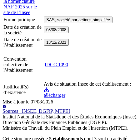
la nomenclature
NAF 2025 sur le
site de l’Insee
Forme juridique
SAS, société par actions simplifiée
Date de création de
08/08/2008
la société
Date de création de
13/12/2021
l’établissement
Convention
collective de
IDCC
1090
l’établissement
Avis de situation Insee de cet établissement :
Justificatif(s)
d’existence
télécharger
Mise à jour le
07/08/2026
Source
s
:
INSEE, DGFiP, MTPEI
Institut National de la Statistique et des Études Économiques (Insee)
.
Direction Générale des Finances Publiques (DGFiP)
.
Ministère du Travail, du Plein Emploi et de l'Insertion (MTPEI)
.
Cette structure possède
5
établissement
s
dont
3
sont
en activité
.