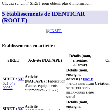
Cliquez sur un n° SIRET pour obtenir plus d’information :
5 établissements de IDENTICAR
(ROOLE)
Etablissement
s
en activité
:
Détails (nom,
SIRET
Activité (NAF/APE)
enseigne,
Cr
adresse)
Détails (nom,
enseigne,
Activité
SIRET
:
507
adresse)
:
ROOLE
(NAF/APE)
:
Fabrication
621 043
7 PLACE RENE CLAIR
Création
d’autres équipements
00052
92100 BOULOGNE-
automobiles (29.32Z)
BILLANCOURT
siège
social
Détails (nom,
Activité
enseigne,
SIRET
:
507