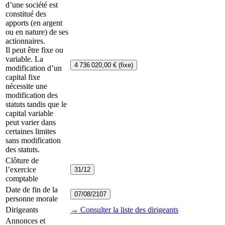
d’une société est
constitué des
apports (en argent
ou en nature) de ses
actionnaires.
Il peut être fixe ou
variable. La
4 736 020,00 € (fixe)
modification d’un
capital fixe
nécessite une
modification des
statuts tandis que le
capital variable
peut varier dans
certaines limites
sans modification
des statuts.
Clôture de
l’exercice
31/12
comptable
Date de fin de la
07/08/2107
personne morale
Dirigeants
→ Consulter la liste des dirigeants
Annonces et