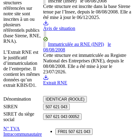
Inscrite (Insee)
le
08/08/2008
structures
Cette structure est inscrite dans la base Sirene
référencées sur
tenue par l’Insee, depuis le 08/08/2008. Elle a
notre site sont
été mise à jour le 06/12/2025.
inscrites à un ou
plusieurs
Avis de situation
référentiels publics
(base Sirene, RNE,
RNA).
Immatriculée au RNE (INPI)
le
08/08/2008
L’Extrait RNE est
Cette structure est immatriculée au Registre
le justificatif
National des Entreprises (RNE), depuis le
d’immatriculation
08/08/2008. Elle a été mise à jour le
de l’entreprise. Il
23/07/2026.
contient les mêmes
données qu’un
Extrait RNE
extrait KBIS/D1.
Dénomination
IDENTICAR (ROOLE)
SIREN
507 621 043
SIRET du siège
507 621 043 00052
social
N° TVA
FR01 507 621 043
Intracommunautaire