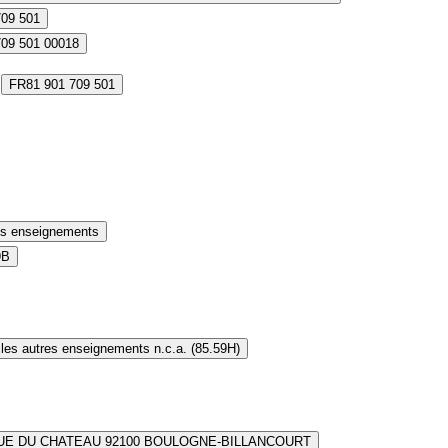
709 501
709 501 00018
FR81 901 709 501
es enseignements
9B
les autres enseignements n.c.a. (85.59H)
RUE DU CHATEAU 92100 BOULOGNE-BILLANCOURT