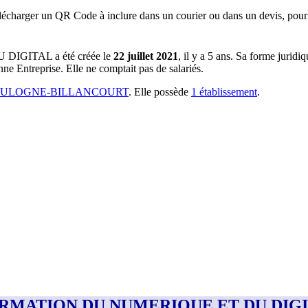
lécharger un QR Code à inclure dans un courier ou dans un devis, pour 
U DIGITAL
a été créée le
22 juillet 2021
, il y a
5 ans
.
Sa forme juridiq
nne Entreprise.
Elle ne comptait pas de salariés.
BOULOGNE-BILLANCOURT
.
Elle possède
1
établissement
.
DE FORMATION DU NUMERIQUE ET DU DIG