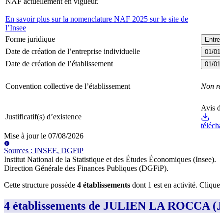
NAF actuellement en vigueur.
En savoir plus sur la nomenclature NAF 2025 sur le site de
l’Insee
Forme juridique
Entre
Date de création de l’entreprise individuelle
01/0
Date de création de l’établissement
01/0
Convention collective de l’établissement
Non r
Avis d
Justificatif(s) d’existence
téléch
Mise à jour le
07/08/2026
Source
s
:
INSEE, DGFiP
Institut National de la Statistique et des Études Économiques (Insee)
.
Direction Générale des Finances Publiques (DGFiP)
.
Cette structure possède
4
établissement
s
dont
1
est
en activité
. Cliqu
4 établissements de JULIEN LA ROCCA 