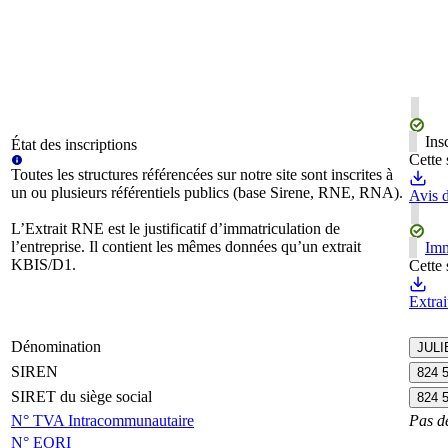
Ins
État des inscriptions
Cette 
Toutes les structures référencées sur notre site sont inscrites à
un ou plusieurs référentiels publics (base Sirene, RNE, RNA).
Avis d
L’Extrait RNE est le justificatif d’immatriculation de
l’entreprise. Il contient les mêmes données qu’un extrait
Imm
KBIS/D1.
Cette 
Extra
Dénomination
JULI
SIREN
824 
SIRET du siège social
824 
N° TVA Intracommunautaire
Pas d
N° EORI