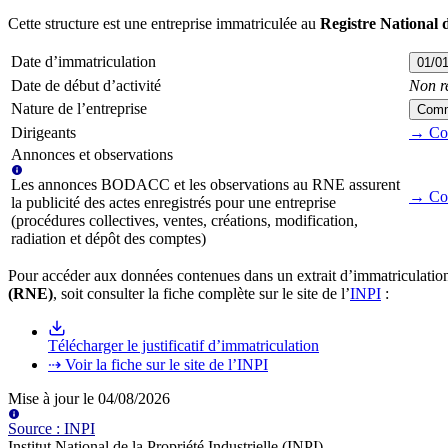
Cette structure est une entreprise immatriculée au
Registre National 
Date d’immatriculation
01/0
Date de début d’activité
Non r
Nature de l’entreprise
Comm
Dirigeants
→ Cons
Annonces et observations
Les annonces BODACC et les observations au RNE assurent
→ Con
la publicité des actes enregistrés pour une entreprise
(procédures collectives, ventes, créations, modification,
radiation et dépôt des comptes)
Pour accéder aux données contenues dans un extrait d’immatriculation
(RNE)
, soit consulter la fiche complète sur le site de l’
INPI
:
Télécharger le justificatif d’immatriculation
⇢ Voir la fiche sur le site de l’INPI
Mise à jour le
04/08/2026
Source
:
INPI
Institut National de la Propriété Industrielle (INPI)
.