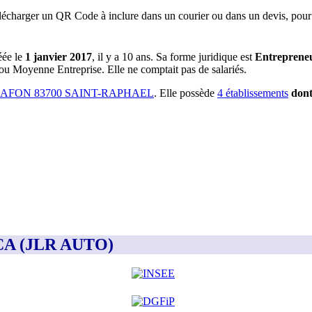
lécharger un QR Code à inclure dans un courier ou dans un devis, pour 
éée le
1 janvier 2017
, il y a
10 ans
.
Sa forme juridique est
Entrepreneu
e ou Moyenne Entreprise.
Elle ne comptait pas de salariés.
AFON 83700 SAINT-RAPHAEL
.
Elle possède
4
établissement
s
don
CCA (JLR AUTO)