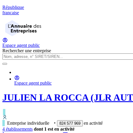
République
française
Espace agent public
Rechercher une entreprise
Espace agent public
JULIEN LA ROCCA (JLR AUT
Entreprise individuelle
‣
en activité
824 577 969
4
établissement
s
dont
1
est
en activité