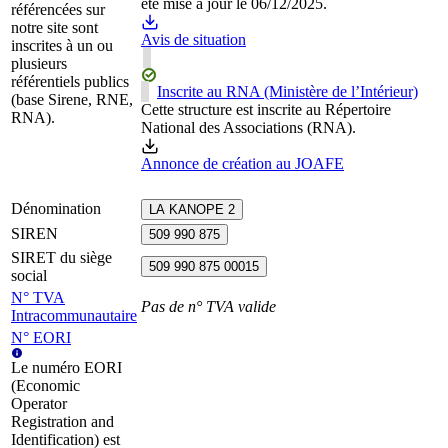
été mise à jour le 06/12/2025.
référencées sur
notre site sont
Avis de situation
inscrites à un ou
plusieurs
référentiels publics
Inscrite au RNA (Ministère de l’Intérieur)
(base Sirene, RNE,
Cette structure est inscrite au Répertoire
RNA).
National des Associations (RNA).
Annonce de création au JOAFE
Dénomination
LA KANOPE 2
SIREN
509 990 875
SIRET du siège
509 990 875 00015
social
N° TVA
Pas de n° TVA valide
Intracommunautaire
N° EORI
Le numéro EORI
(Economic
Operator
Registration and
Identification) est