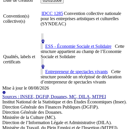
Date de création
01/01/2009
IDCC
1285
Convention collective nationale
Convention(s)
pour les entreprises artistiques et culturelles
collective(s)
(SYNDEAC)
ESS - Économie Sociale et Solidaire
Cette
structure appartient au champ de l’Economie
Qualités, labels et
Sociale et Solidaire
certificats
Entrepreneur de spectacles vivants
Cette
structure possède un récépissé de déclaration
d’entrepreneur de spectacles vivants
Mise à jour le
08/08/2026
Source
s
:
INSEE, DGFiP, Douanes, MC, DILA, MTPEI
Institut National de la Statistique et des Études Économiques (Insee)
.
Direction Générale des Finances Publiques (DGFiP)
.
Direction Générale des Douanes
.
Ministère de la Culture (MC)
.
Direction de l’Information Légale et Administrative (DILA)
.
Ministère du Travail, du Plein Emploi et de l'Insertion (MTPEI)
.