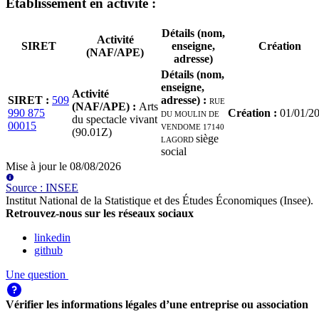
Etablissement
en activité
:
Détails (nom,
Activité
SIRET
enseigne,
Création
(NAF/APE)
adresse)
Détails (nom,
enseigne,
Activité
SIRET
:
509
adresse)
:
RUE
(NAF/APE)
:
Arts
990 875
DU MOULIN DE
Création
:
01/01/2
du spectacle vivant
00015
VENDOME 17140
(90.01Z)
LAGORD
siège
social
Mise à jour le
08/08/2026
Source
:
INSEE
Institut National de la Statistique et des Études Économiques (Insee)
.
Retrouvez-nous sur les réseaux sociaux
linkedin
github
Une question
Vérifier les informations légales d’une entreprise ou association