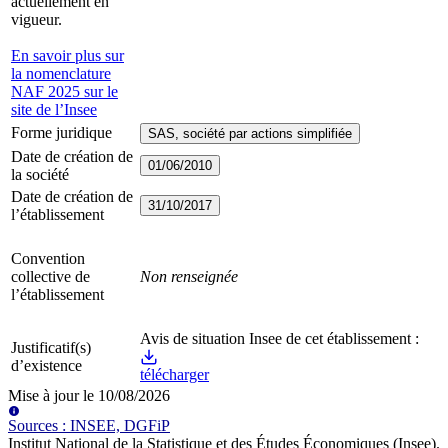
actuellement en
vigueur.
En savoir plus sur
la nomenclature
NAF 2025 sur le
site de l’Insee
Forme juridique
SAS, société par actions simplifiée
Date de création de
01/06/2010
la société
Date de création de
31/10/2017
l’établissement
Convention
collective de
Non renseignée
l’établissement
Avis de situation Insee de cet établissement :
Justificatif(s)
d’existence
télécharger
Mise à jour le
10/08/2026
Source
s
:
INSEE, DGFiP
Institut National de la Statistique et des Études Économiques (Insee)
.