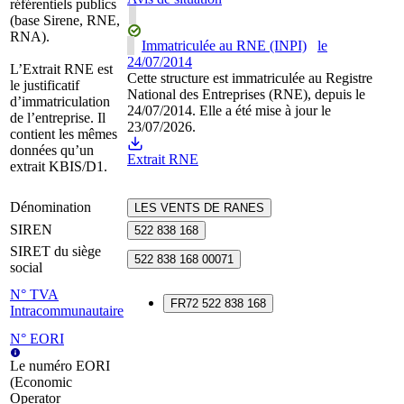
référentiels publics
(base Sirene, RNE,
RNA).
Immatriculée au RNE (INPI)
le
24/07/2014
L’Extrait RNE est
Cette structure est immatriculée au Registre
le justificatif
National des Entreprises (RNE), depuis le
d’immatriculation
24/07/2014. Elle a été mise à jour le
de l’entreprise. Il
23/07/2026.
contient les mêmes
données qu’un
Extrait RNE
extrait KBIS/D1.
Dénomination
LES VENTS DE RANES
SIREN
522 838 168
SIRET du siège
522 838 168 00071
social
N° TVA
FR72 522 838 168
Intracommunautaire
N° EORI
Le numéro EORI
(Economic
Operator