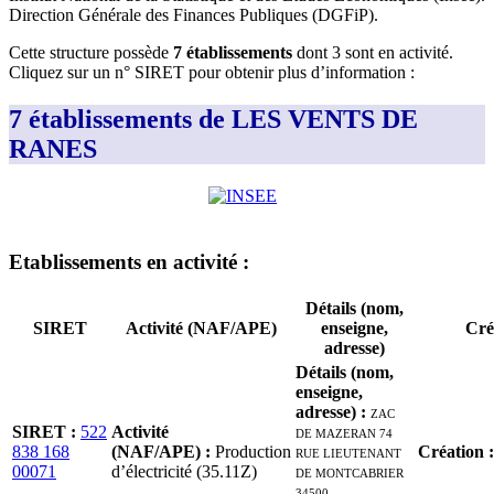
Direction Générale des Finances Publiques (DGFiP)
.
Cette structure possède
7
établissement
s
dont
3
sont
en activité
.
Cliquez sur un n° SIRET pour obtenir plus d’information :
7 établissements de LES VENTS DE
RANES
Etablissement
s
en activité
:
Détails (nom,
SIRET
Activité (NAF/APE)
enseigne,
Cré
adresse)
Détails (nom,
enseigne,
adresse)
:
ZAC
SIRET
:
522
Activité
DE MAZERAN 74
838 168
(NAF/APE)
:
Production
RUE LIEUTENANT
Création
00071
d’électricité (35.11Z)
DE MONTCABRIER
34500