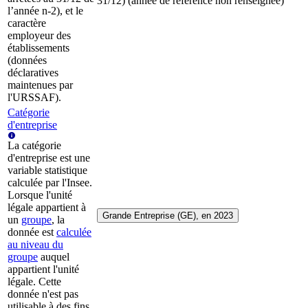
31/12) (année de référence non renseignée)
l’année n-2), et le
caractère
employeur des
établissements
(données
déclaratives
maintenues par
l'URSSAF).
Catégorie
d'entreprise
La catégorie
d'entreprise est une
variable statistique
calculée par l'Insee.
Lorsque l'unité
légale appartient à
Grande Entreprise (GE), en 2023
un
groupe
, la
donnée est
calculée
au niveau du
groupe
auquel
appartient l'unité
légale. Cette
donnée n'est pas
utilisable à des fins