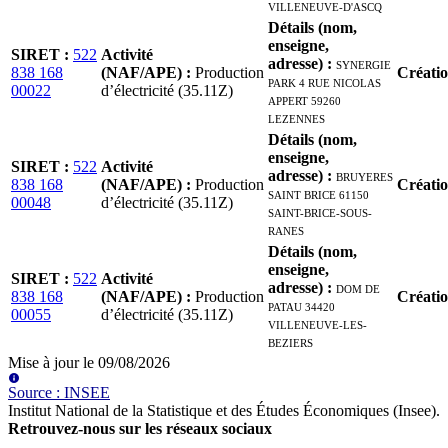
VILLENEUVE-D'ASCQ
Détails (nom,
enseigne,
SIRET
:
522
Activité
adresse)
:
SYNERGIE
838 168
(NAF/APE)
:
Production
Créati
PARK 4 RUE NICOLAS
00022
d’électricité (35.11Z)
APPERT 59260
LEZENNES
Détails (nom,
enseigne,
SIRET
:
522
Activité
adresse)
:
BRUYERES
838 168
(NAF/APE)
:
Production
Créati
SAINT BRICE 61150
00048
d’électricité (35.11Z)
SAINT-BRICE-SOUS-
RANES
Détails (nom,
enseigne,
SIRET
:
522
Activité
adresse)
:
DOM DE
838 168
(NAF/APE)
:
Production
Créati
PATAU 34420
00055
d’électricité (35.11Z)
VILLENEUVE-LES-
BEZIERS
Mise à jour le
09/08/2026
Source
:
INSEE
Institut National de la Statistique et des Études Économiques (Insee)
.
Retrouvez-nous sur les réseaux sociaux