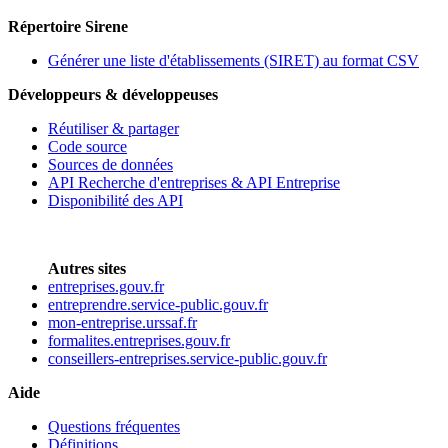
Répertoire Sirene
Générer une liste d'établissements (SIRET) au format CSV
Développeurs & développeuses
Réutiliser & partager
Code source
Sources de données
API Recherche d'entreprises & API Entreprise
Disponibilité des API
Autres sites
entreprises.gouv.fr
entreprendre.service-public.gouv.fr
mon-entreprise.urssaf.fr
formalites.entreprises.gouv.fr
conseillers-entreprises.service-public.gouv.fr
Aide
Questions fréquentes
Définitions