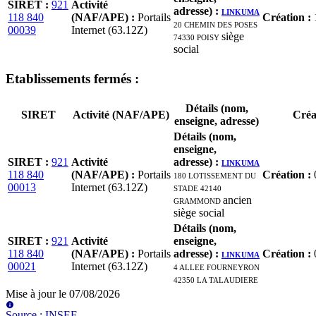
SIRET
:
921
Activité
adresse)
:
LINKUMA
118 840
(NAF/APE)
:
Portails
Création
:
20 CHEMIN DES POSES
00039
Internet (63.12Z)
74330 POISY
siège
social
Etablissement
s
fermé
s
:
Détails (nom,
SIRET
Activité (NAF/APE)
Créa
enseigne, adresse)
Détails (nom,
enseigne,
SIRET
:
921
Activité
adresse)
:
LINKUMA
118 840
(NAF/APE)
:
Portails
180 LOTISSEMENT DU
Création
:
00013
Internet (63.12Z)
STADE 42140
GRAMMOND
ancien
siège social
Détails (nom,
SIRET
:
921
Activité
enseigne,
118 840
(NAF/APE)
:
Portails
adresse)
:
LINKUMA
Création
:
00021
Internet (63.12Z)
4 ALLEE FOURNEYRON
42350 LA TALAUDIERE
Mise à jour le
07/08/2026
Source
:
INSEE