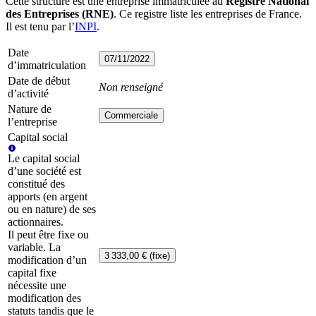
Cette structure est une entreprise immatriculée au
Registre National
des Entreprises (RNE)
. Ce registre liste les entreprises de France.
Il est tenu par l’
INPI
.
Date
07/11/2022
d’immatriculation
Date de début
Non renseigné
d’activité
Nature de
Commerciale
l’entreprise
Capital social
Le capital social
d’une société est
constitué des
apports (en argent
ou en nature) de ses
actionnaires.
Il peut être fixe ou
variable. La
3 333,00 € (fixe)
modification d’un
capital fixe
nécessite une
modification des
statuts tandis que le