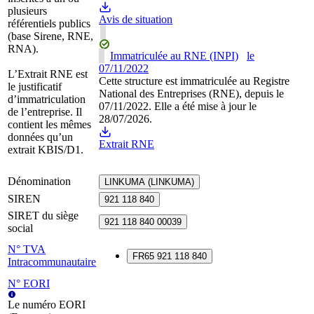
plusieurs
Avis de situation
référentiels publics
(base Sirene, RNE,
RNA).
Immatriculée au RNE (INPI)
le
07/11/2022
L’Extrait RNE est
Cette structure est immatriculée au Registre
le justificatif
National des Entreprises (RNE), depuis le
d’immatriculation
07/11/2022. Elle a été mise à jour le
de l’entreprise. Il
28/07/2026.
contient les mêmes
données qu’un
Extrait RNE
extrait KBIS/D1.
Dénomination
LINKUMA (LINKUMA)
SIREN
921 118 840
SIRET du siège
921 118 840 00039
social
N° TVA
FR65 921 118 840
Intracommunautaire
N° EORI
Le numéro EORI