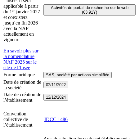
l’Insee. Il sera
applicable à partir
Activités de portail de recherche sur le web
du 1ᵉʳ janvier 2027
(63.91Y)
et coexistera
jusqu’en fin 2026
avec la NAF
actuellement en
vigueur.
En savoir plus sur
la nomenclature
NAF 2025 sur le
site de l’Insee
Forme juridique
SAS, société par actions simplifiée
Date de création de
02/11/2022
la société
Date de création de
12/12/2024
l’établissement
Convention
collective de
IDCC
1486
l’établissement
Avis de situation Insee de cet établissement :