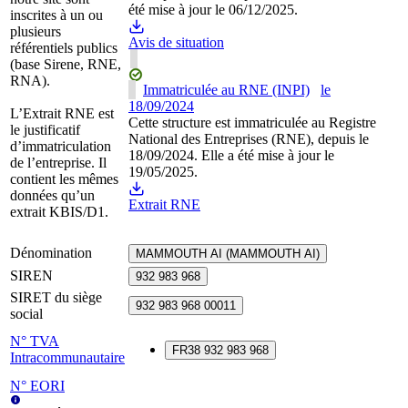
été mise à jour le 06/12/2025.
inscrites à un ou
plusieurs
Avis de situation
référentiels publics
(base Sirene, RNE,
RNA).
Immatriculée au RNE (INPI)
le
18/09/2024
L’Extrait RNE est
Cette structure est immatriculée au Registre
le justificatif
National des Entreprises (RNE), depuis le
d’immatriculation
18/09/2024. Elle a été mise à jour le
de l’entreprise. Il
19/05/2025.
contient les mêmes
données qu’un
Extrait RNE
extrait KBIS/D1.
Dénomination
MAMMOUTH AI (MAMMOUTH AI)
SIREN
932 983 968
SIRET du siège
932 983 968 00011
social
N° TVA
FR38 932 983 968
Intracommunautaire
N° EORI