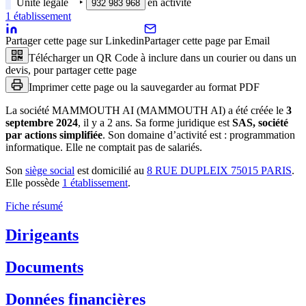
Unité légale
‣
en activité
932 983 968
1
établissement
Partager cette page sur Linkedin
Partager cette page par Email
Télécharger un QR Code à inclure dans un courier ou dans un
devis, pour partager cette page
Imprimer cette page ou la sauvegarder au format PDF
La société
MAMMOUTH AI (MAMMOUTH AI)
a été créée le
3
septembre 2024
, il y a
2 ans
.
Sa forme juridique est
SAS, société
par actions simplifiée
.
Son domaine d’activité est :
programmation
informatique
.
Elle ne comptait pas de salariés.
Son
siège social
est domicilié au
8 RUE DUPLEIX 75015 PARIS
.
Elle possède
1
établissement
.
Fiche résumé
Dirigeants
Documents
Données financières