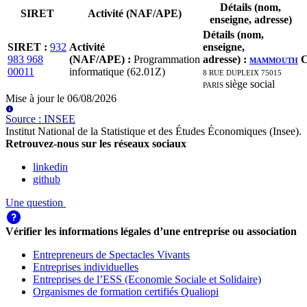
Détails (nom,
SIRET
Activité (NAF/APE)
enseigne, adresse)
Détails (nom,
SIRET
:
932
Activité
enseigne,
983 968
(NAF/APE)
:
Programmation
adresse)
:
MAMMOUTH
C
00011
informatique (62.01Z)
8 RUE DUPLEIX 75015
PARIS
siège social
Mise à jour le
06/08/2026
Source
:
INSEE
Institut National de la Statistique et des Études Économiques (Insee)
.
Retrouvez-nous sur les réseaux sociaux
linkedin
github
Une question
Vérifier les informations légales d’une entreprise ou association
Entrepreneurs de Spectacles Vivants
Entreprises individuelles
Entreprises de l’ESS (Economie Sociale et Solidaire)
Organismes de formation certifiés Qualiopi