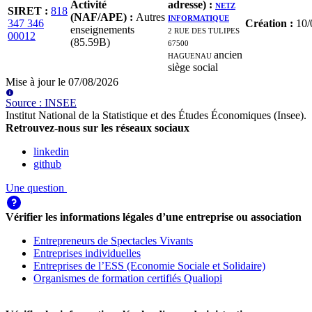
Activité
adresse)
:
NETZ
SIRET
:
818
(NAF/APE)
:
Autres
INFORMATIQUE
347 346
Création
:
10/
enseignements
2 RUE DES TULIPES
00012
(85.59B)
67500
HAGUENAU
ancien
siège social
Mise à jour le
07/08/2026
Source
:
INSEE
Institut National de la Statistique et des Études Économiques (Insee)
.
Retrouvez-nous sur les réseaux sociaux
linkedin
github
Une question
Vérifier les informations légales d’une entreprise ou association
Entrepreneurs de Spectacles Vivants
Entreprises individuelles
Entreprises de l’ESS (Economie Sociale et Solidaire)
Organismes de formation certifiés Qualiopi