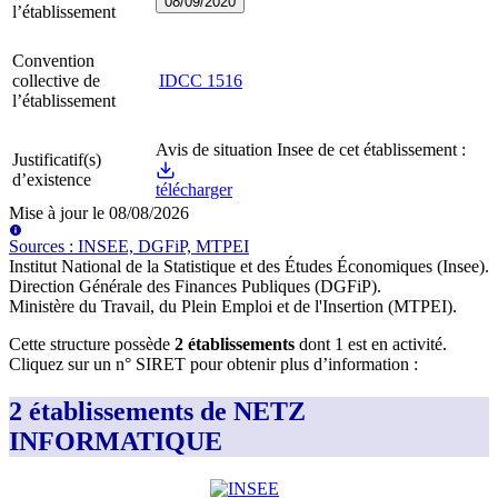
08/09/2020
l’établissement
Convention
collective de
IDCC
1516
l’établissement
Avis de situation Insee de cet établissement :
Justificatif(s)
d’existence
télécharger
Mise à jour le
08/08/2026
Source
s
:
INSEE, DGFiP, MTPEI
Institut National de la Statistique et des Études Économiques (Insee)
.
Direction Générale des Finances Publiques (DGFiP)
.
Ministère du Travail, du Plein Emploi et de l'Insertion (MTPEI)
.
Cette structure possède
2
établissement
s
dont
1
est
en activité
.
Cliquez sur un n° SIRET pour obtenir plus d’information :
2 établissements de NETZ
INFORMATIQUE