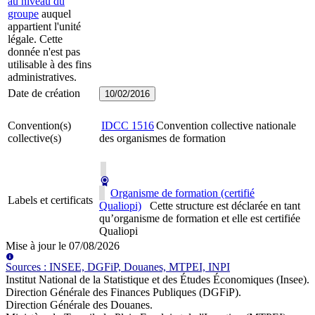
au niveau du
groupe
auquel
appartient l'unité
légale. Cette
donnée n'est pas
utilisable à des fins
administratives.
Date de création
10/02/2016
Convention(s)
IDCC
1516
Convention collective nationale
collective(s)
des organismes de formation
Organisme de formation (certifié
Labels et certificats
Qualiopi)
Cette structure est déclarée en tant
qu’organisme de formation et elle est certifiée
Qualiopi
Mise à jour le
07/08/2026
Source
s
:
INSEE, DGFiP, Douanes, MTPEI, INPI
Institut National de la Statistique et des Études Économiques (Insee)
.
Direction Générale des Finances Publiques (DGFiP)
.
Direction Générale des Douanes
.