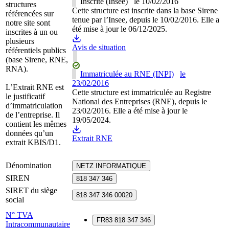
Inscrite (Insee)
le
10/02/2016
structures
Cette structure est inscrite dans la base Sirene
référencées sur
tenue par l’Insee, depuis le 10/02/2016. Elle a
notre site sont
été mise à jour le 06/12/2025.
inscrites à un ou
plusieurs
Avis de situation
référentiels publics
(base Sirene, RNE,
RNA).
Immatriculée au RNE (INPI)
le
23/02/2016
L’Extrait RNE est
Cette structure est immatriculée au Registre
le justificatif
National des Entreprises (RNE), depuis le
d’immatriculation
23/02/2016. Elle a été mise à jour le
de l’entreprise. Il
19/05/2024.
contient les mêmes
données qu’un
Extrait RNE
extrait KBIS/D1.
Dénomination
NETZ INFORMATIQUE
SIREN
818 347 346
SIRET du siège
818 347 346 00020
social
N° TVA
FR83 818 347 346
Intracommunautaire