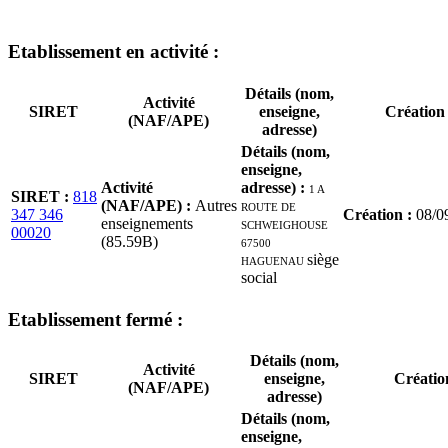
Etablissement
en activité
:
Détails (nom,
Activité
SIRET
enseigne,
Création
(NAF/APE)
adresse)
Détails (nom,
enseigne,
Activité
adresse)
:
1 A
SIRET
:
818
(NAF/APE)
:
Autres
ROUTE DE
347 346
Création
:
08/0
enseignements
SCHWEIGHOUSE
00020
(85.59B)
67500
HAGUENAU
siège
social
Etablissement
fermé
:
Détails (nom,
Activité
SIRET
enseigne,
Créatio
(NAF/APE)
adresse)
Détails (nom,
enseigne,