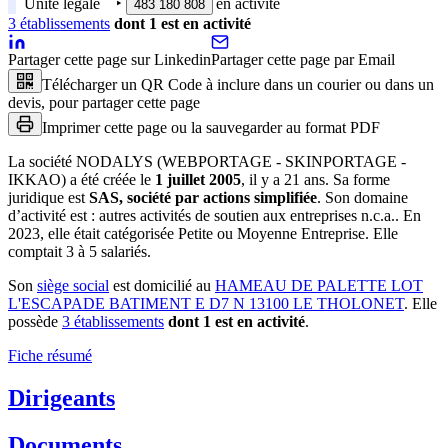
Unité légale
‣
en activité
483 180 808
3
établissement
s
dont
1
est
en activité
Partager cette page sur Linkedin
Partager cette page par Email
Télécharger un QR Code à inclure dans un courier ou dans un
devis, pour partager cette page
Imprimer cette page ou la sauvegarder au format PDF
La société
NODALYS (WEBPORTAGE - SKINPORTAGE -
IKKAO)
a été créée le
1 juillet 2005
, il y a
21 ans
.
Sa forme
juridique est
SAS, société par actions simplifiée
.
Son domaine
d’activité est :
autres activités de soutien aux entreprises n.c.a.
.
En
2023, elle était catégorisée Petite ou Moyenne Entreprise.
Elle
comptait 3 à 5 salariés.
Son
siège social
est domicilié au
HAMEAU DE PALETTE LOT
L'ESCAPADE BATIMENT E D7 N 13100 LE THOLONET
.
Elle
possède
3
établissement
s
dont
1
est
en activité
.
Fiche résumé
Dirigeants
Documents