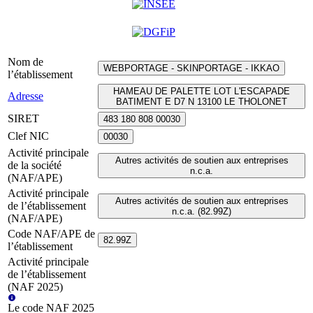
Nom de
WEBPORTAGE - SKINPORTAGE - IKKAO
l’établissement
HAMEAU DE PALETTE LOT L'ESCAPADE
Adresse
BATIMENT E D7 N 13100 LE THOLONET
SIRET
483 180 808 00030
Clef NIC
00030
Activité principale
Autres activités de soutien aux entreprises
de la société
n.c.a.
(NAF/APE)
Activité principale
Autres activités de soutien aux entreprises
de l’établissement
n.c.a. (82.99Z)
(NAF/APE)
Code NAF/APE de
82.99Z
l’établissement
Activité principale
de l’établissement
(NAF 2025)
Le code NAF 2025