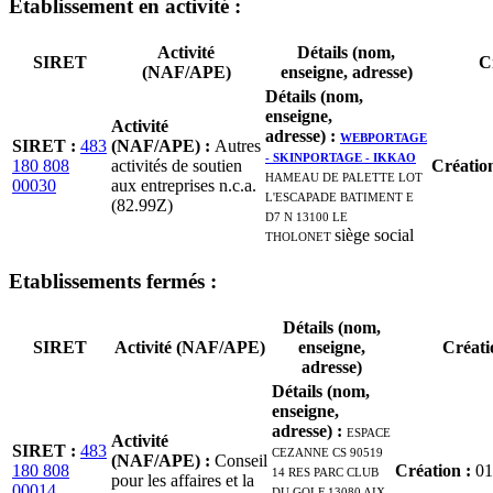
Etablissement
en activité
:
Activité
Détails (nom,
SIRET
C
(NAF/APE)
enseigne, adresse)
Détails (nom,
enseigne,
Activité
adresse)
:
WEBPORTAGE
SIRET
:
483
(NAF/APE)
:
Autres
- SKINPORTAGE - IKKAO
180 808
activités de soutien
Créatio
HAMEAU DE PALETTE LOT
00030
aux entreprises n.c.a.
L'ESCAPADE BATIMENT E
(82.99Z)
D7 N 13100 LE
THOLONET
siège social
Etablissement
s
fermé
s
:
Détails (nom,
SIRET
Activité (NAF/APE)
enseigne,
Créati
adresse)
Détails (nom,
enseigne,
adresse)
:
ESPACE
Activité
SIRET
:
483
CEZANNE CS 90519
(NAF/APE)
:
Conseil
180 808
14 RES PARC CLUB
Création
:
01
pour les affaires et la
00014
DU GOLF 13080 AIX