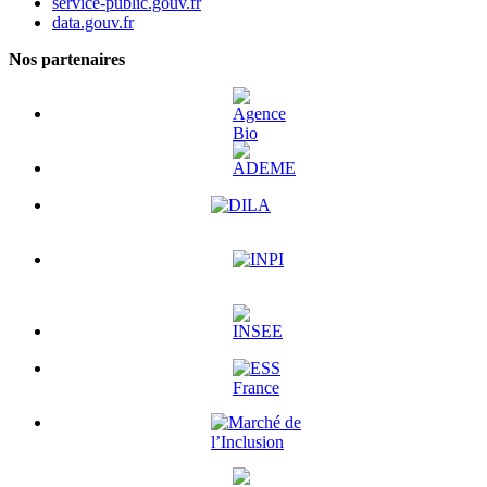
service-public.gouv.fr
data.gouv.fr
Nos partenaires