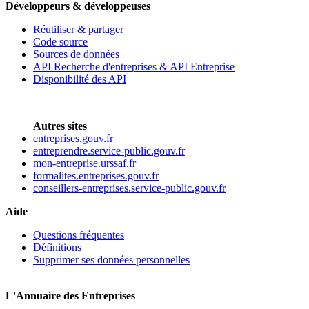
Développeurs & développeuses
Réutiliser & partager
Code source
Sources de données
API Recherche d'entreprises & API Entreprise
Disponibilité des API
Autres sites
entreprises.gouv.fr
entreprendre.service-public.gouv.fr
mon-entreprise.urssaf.fr
formalites.entreprises.gouv.fr
conseillers-entreprises.service-public.gouv.fr
Aide
Questions fréquentes
Définitions
Supprimer ses données personnelles
L'Annuaire des Entreprises