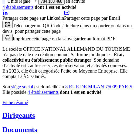
Unité légale
‣
en activité
784 188 468
4
établissement
s
dont
1
est
en activité
Partager cette page sur Linkedin
Partager cette page par Email
Télécharger un QR Code à inclure dans un courier ou dans un
devis, pour partager cette page
Imprimer cette page ou la sauvegarder au format PDF
La société
OFFICE NATIONAL ALLEMAND DU TOURISME
n’a pas de date de création connue.
Sa forme juridique est
État,
collectivité ou établissement public étranger
.
Son domaine
d’activité est :
autres services de réservation et activités connexes
.
En 2023, elle était catégorisée Petite ou Moyenne Entreprise.
Elle
comptait 3 à 5 salariés.
Son
siège social
est domicilié au
8 RUE DE MILAN 75009 PARIS
.
Elle possède
4
établissement
s
dont
1
est
en activité
.
Fiche résumé
Dirigeants
Documents