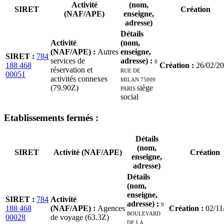
Activité
(nom,
SIRET
Création
(NAF/APE)
enseigne,
adresse)
Détails
Activité
(nom,
(NAF/APE)
:
Autres
enseigne,
SIRET
:
784
services de
adresse)
:
8
188 468
Création
:
26/02/2
réservation et
RUE DE
00051
activités connexes
MILAN 75009
(79.90Z)
PARIS
siège
social
Etablissement
s
fermé
s
:
Détails
(nom,
SIRET
Activité (NAF/APE)
Création
enseigne,
adresse)
Détails
(nom,
enseigne,
SIRET
:
784
Activité
adresse)
:
9
188 468
(NAF/APE)
:
Agences
Création
:
02/11
BOULEVARD
00028
de voyage (63.3Z)
DE LA