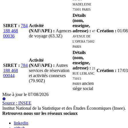
MADELEINE
75001 PARIS
Détails
(nom,
SIRET
:
784
Activité
enseigne,
188 468
(NAF/APE)
:
Agences
adresse)
:
47
Création
:
01/08
00036
de voyage (63.3Z)
AVENUE DE
L'OPERA 75002
PARIS
Détails
(nom,
Activité
enseigne,
SIRET
:
784
(NAF/APE)
:
Autres
adresse)
:
21
188 468
services de réservation
Création
:
17/03
RUE LEBLANC
00044
et activités connexes
75015
(79.90Z)
PARIS
ancien
siège social
Mise à jour le
07/08/2026
Source
:
INSEE
Institut National de la Statistique et des Études Économiques (Insee)
.
Retrouvez-nous sur les réseaux sociaux
linkedin