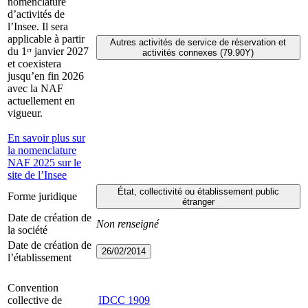
nomenclature
d’activités de
l’Insee. Il sera
applicable à partir
Autres activités de service de réservation et
du 1ᵉʳ janvier 2027
activités connexes (79.90Y)
et coexistera
jusqu’en fin 2026
avec la NAF
actuellement en
vigueur.
En savoir plus sur
la nomenclature
NAF 2025 sur le
site de l’Insee
État, collectivité ou établissement public
Forme juridique
étranger
Date de création de
Non renseigné
la société
Date de création de
26/02/2014
l’établissement
Convention
collective de
IDCC
1909