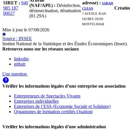
Activité
SIRET
:
940
adresse)
:
SARAH
(NAF/APE)
:
Désinfection,
985 187
CLEAN
Créatio
désinsectisation, dératisation
00027
7 AVENUE JEAN
(81.29A)
JAURES 26200
MONTELIMAR
Mise à jour le
07/08/2026
Source
:
INSEE
Institut National de la Statistique et des Études Économiques (Insee)
.
Retrouvez-nous sur les réseaux sociaux
linkedin
github
Une question
Vérifier les informations légales d’une entreprise ou association
Entrepreneurs de Spectacles Vivants
Entreprises individuelles
Entreprises de l’ESS (Economie Sociale et Solidaire)
Organismes de formation certifiés Qualiopi
Vérifier les informations légales d'une administration