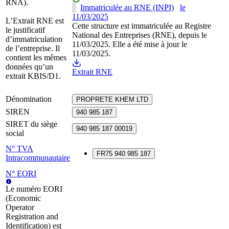
RNA).
Immatriculée au RNE (INPI)
le
11/03/2025
L’Extrait RNE est
Cette structure est immatriculée au Registre
le justificatif
National des Entreprises (RNE), depuis le
d’immatriculation
11/03/2025. Elle a été mise à jour le
de l’entreprise. Il
11/03/2025.
contient les mêmes
données qu’un
Extrait RNE
extrait KBIS/D1.
Dénomination
PROPRETE KHEM LTD
SIREN
940 985 187
SIRET du siège
940 985 187 00019
social
N° TVA
FR75 940 985 187
Intracommunautaire
N° EORI
Le numéro EORI
(Economic
Operator
Registration and
Identification) est