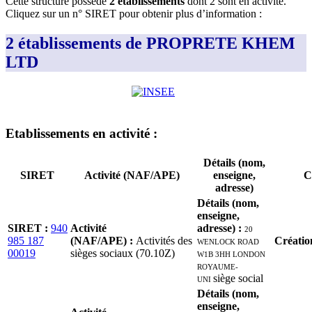
Cette structure possède
2
établissement
s
dont
2
sont
en activité
.
Cliquez sur un n° SIRET pour obtenir plus d’information :
2 établissements de PROPRETE KHEM
LTD
Etablissement
s
en activité
:
Détails (nom,
SIRET
Activité (NAF/APE)
enseigne,
C
adresse)
Détails (nom,
enseigne,
SIRET
:
940
Activité
adresse)
:
20
985 187
(NAF/APE)
:
Activités des
WENLOCK ROAD
Créatio
00019
sièges sociaux (70.10Z)
W1B 3HH LONDON
ROYAUME-
UNI
siège social
Détails (nom,
enseigne,