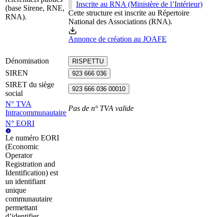
Inscrite au RNA (Ministère de l’Intérieur)
(base Sirene, RNE,
Cette structure est inscrite au Répertoire
RNA).
National des Associations (RNA).
Annonce de création au JOAFE
Dénomination
RISPETTU
SIREN
923 666 036
SIRET du siège
923 666 036 00010
social
N° TVA
Pas de n° TVA valide
Intracommunautaire
N° EORI
Le numéro EORI
(Economic
Operator
Registration and
Identification) est
un identifiant
unique
communautaire
permettant
d’identifier