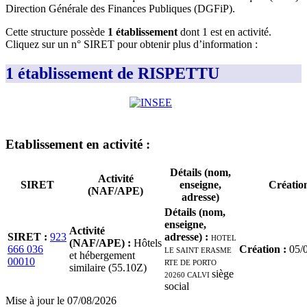
Direction Générale des Finances Publiques (DGFiP)
.
Cette structure possède
1
établissement
dont
1
est
en activité
.
Cliquez sur un n° SIRET pour obtenir plus d’information :
1 établissement de RISPETTU
Etablissement
en activité
:
Détails (nom,
Activité
SIRET
enseigne,
Créatio
(NAF/APE)
adresse)
Détails (nom,
enseigne,
Activité
SIRET
:
923
adresse)
:
HOTEL
(NAF/APE)
:
Hôtels
666 036
LE SAINT ERASME
Création
:
05/
et hébergement
00010
RTE DE PORTO
similaire (55.10Z)
20260 CALVI
siège
social
Mise à jour le
07/08/2026