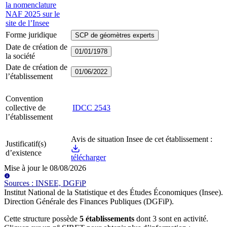
la nomenclature
NAF 2025 sur le
site de l’Insee
Forme juridique
SCP de géomètres experts
Date de création de
01/01/1978
la société
Date de création de
01/06/2022
l’établissement
Convention
collective de
IDCC
2543
l’établissement
Avis de situation Insee de cet établissement :
Justificatif(s)
d’existence
télécharger
Mise à jour le
08/08/2026
Source
s
:
INSEE, DGFiP
Institut National de la Statistique et des Études Économiques (Insee)
.
Direction Générale des Finances Publiques (DGFiP)
.
Cette structure possède
5
établissement
s
dont
3
sont
en activité
.