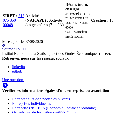
Détails (nom,
enseigne,
adresse)
:
TOUR
SIRET
:
313
Activité
DU MARTINET 22
075 350
(NAF/APE)
:
Activité
Création
:
1
RUE DES CARMES
00048
des géomètres (71.12A)
65000
TARBES
ancien
siège social
Mise à jour le
07/08/2026
Source
:
INSEE
Institut National de la Statistique et des Études Économiques (Insee)
.
Retrouvez-nous sur les réseaux sociaux
linkedin
github
Une question
Vérifier les informations légales d’une entreprise ou association
Entrepreneurs de Spectacles Vivants
Entreprises individuelles
Entreprises de l’ESS (Economie Sociale et Solidaire)
Organismes de formation certifiés Qualiopi