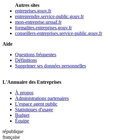
Autres sites
entreprises.gouv.fr
entreprendre.service-public.gouv.fr
mon-entreprise.urssaf.fr
formalites.entreprises.gouv.fr
conseillers-entreprises.service-public.gouv.fr
Aide
Questions fréquentes
Définitions
Supprimer ses données personnelles
L'Annuaire des Entreprises
À propos
Administrations partenaires
L'espace agent public
Statistiques d'usage
Budget
Équipe
république
française