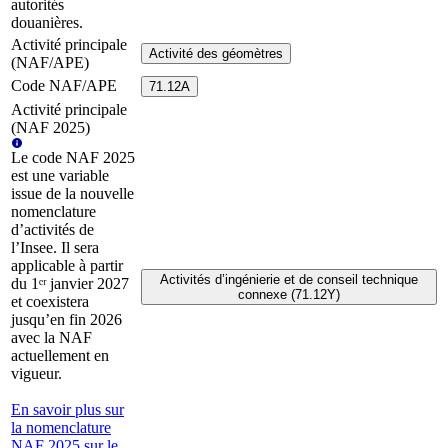
autorités
douanières.
Activité principale
Activité des géomètres
(NAF/APE)
Code NAF/APE
71.12A
Activité principale
(NAF 2025)
Le code NAF 2025
est une variable
issue de la nouvelle
nomenclature
d’activités de
l’Insee. Il sera
applicable à partir
Activités d’ingénierie et de conseil technique
du 1ᵉʳ janvier 2027
connexe (71.12Y)
et coexistera
jusqu’en fin 2026
avec la NAF
actuellement en
vigueur.
En savoir plus sur
la nomenclature
NAF 2025 sur le