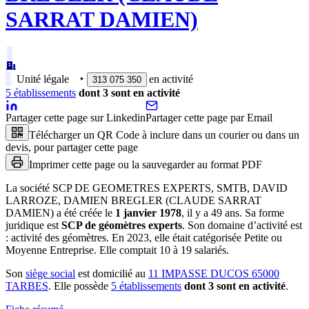
SARRAT DAMIEN)
Unité légale
‣
en activité
313 075 350
5
établissement
s
dont
3
sont
en activité
Partager cette page sur Linkedin
Partager cette page par Email
Télécharger un QR Code à inclure dans un courier ou dans un
devis, pour partager cette page
Imprimer cette page ou la sauvegarder au format PDF
La société
SCP DE GEOMETRES EXPERTS, SMTB, DAVID
LARROZE, DAMIEN BREGLER (CLAUDE SARRAT
DAMIEN)
a été créée le
1 janvier 1978
, il y a
49 ans
.
Sa forme
juridique est
SCP de géomètres experts
.
Son domaine d’activité est
:
activité des géomètres
.
En 2023, elle était catégorisée Petite ou
Moyenne Entreprise.
Elle comptait 10 à 19 salariés.
Son
siège social
est domicilié au
11 IMPASSE DUCOS 65000
TARBES
.
Elle possède
5
établissement
s
dont
3
sont
en activité
.