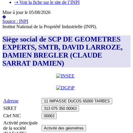
⇢ Voir la fiche sur le site de l’INPI
Mise à jour le
05/08/2026
Source
:
INPI
Institut National de la Propriété Industrielle (INPI)
.
Siège social de SCP DE GEOMETRES
EXPERTS, SMTB, DAVID LARROZE,
DAMIEN BREGLER (CLAUDE
SARRAT DAMIEN)
Adresse
11 IMPASSE DUCOS 65000 TARBES
SIRET
313 075 350 00063
Clef NIC
00063
Activité principale
de la société
Activité des géomètres