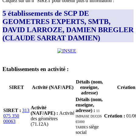
Cliquez sur un n° SIRET pour obtenir plus d’information :
5 établissements de SCP DE
GEOMETRES EXPERTS, SMTB,
DAVID LARROZE, DAMIEN BREGLER
(CLAUDE SARRAT DAMIEN)
Etablissement
s
en activité
:
Détails (nom,
SIRET
Activité (NAF/APE)
enseigne,
Création
adresse)
Détails (nom,
enseigne,
Activité
SIRET
:
313
adresse)
:
11
(NAF/APE)
:
Activité
075 350
IMPASSE DUCOS
Création
:
01/0
des géomètres
00063
65000
(71.12A)
TARBES
siège
social