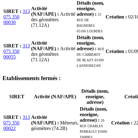
Détails (nom,
Activité
enseigne,
SIRET
:
313
(NAF/APE)
:
Activité
adresse)
:
23
075 350
Création
:
02/1
des géomètres
RUE DE
00030
(71.12A)
BAGNERES
65100 LOURDES
Détails (nom,
Activité
enseigne,
SIRET
:
313
(NAF/APE)
:
Activité
adresse)
:
RUE
075 350
Création
:
01/0
des géomètres
DU CARREROT
00055
(71.12A)
DE BLAZY 65300
LANNEMEZAN
Etablissement
s
fermé
s
:
Détails (nom,
SIRET
Activité (NAF/APE)
enseigne,
Créat
adresse)
Détails (nom,
enseigne,
SIRET
:
313
Activité
adresse)
:
20
075 350
(NAF/APE)
:
Métreurs,
Création
:
2
RUE CHARLES
00022
géomètres (74.2B)
PERRAULT 65000
TARBES