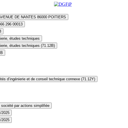
AVENUE DE NANTES 86000 POITIERS
666 296 00013
3
ierie, études techniques
ierie, études techniques (71.12B)
2B
ités d’ingénierie et de conseil technique connexe (71.12Y)
société par actions simplifiée
1/2025
1/2025