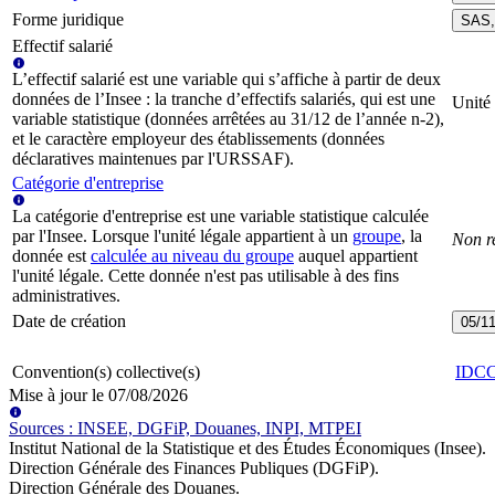
Forme juridique
SAS, 
Effectif salarié
L’effectif salarié est une variable qui s’affiche à partir de deux
données de l’Insee : la tranche d’effectifs salariés, qui est une
Unité
variable statistique (données arrêtées au 31/12 de l’année n-2),
et le caractère employeur des établissements (données
déclaratives maintenues par l'URSSAF).
Catégorie d'entreprise
La catégorie d'entreprise est une variable statistique calculée
par l'Insee. Lorsque l'unité légale appartient à un
groupe
, la
Non r
donnée est
calculée au niveau du groupe
auquel appartient
l'unité légale. Cette donnée n'est pas utilisable à des fins
administratives.
Date de création
05/1
Convention(s) collective(s)
IDC
Mise à jour le
07/08/2026
Source
s
:
INSEE, DGFiP, Douanes, INPI, MTPEI
Institut National de la Statistique et des Études Économiques (Insee)
.
Direction Générale des Finances Publiques (DGFiP)
.
Direction Générale des Douanes
.