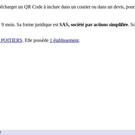
lécharger un QR Code à inclure dans un courier ou dans un devis, pour 
a
9 mois
.
Sa forme juridique est
SAS, société par actions simplifiée
.
So
 POITIERS
.
Elle possède
1
établissement
.
E