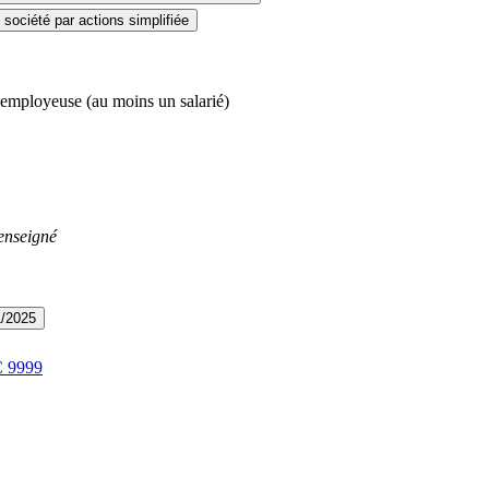
société par actions simplifiée
 employeuse (au moins un salarié)
enseigné
1/2025
C
9999