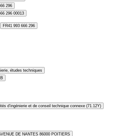
666 296
666 296 00013
FR41 993 666 296
ierie, études techniques
2B
ités d’ingénierie et de conseil technique connexe (71.12Y)
AVENUE DE NANTES 86000 POITIERS