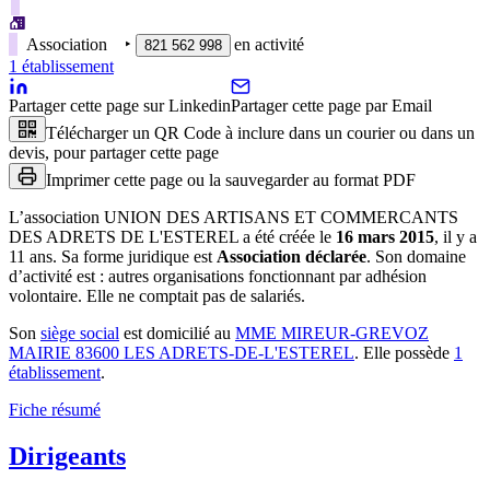
Association
‣
en activité
821 562 998
1
établissement
Partager cette page sur Linkedin
Partager cette page par Email
Télécharger un QR Code à inclure dans un courier ou dans un
devis, pour partager cette page
Imprimer cette page ou la sauvegarder au format PDF
L’association
UNION DES ARTISANS ET COMMERCANTS
DES ADRETS DE L'ESTEREL
a été créée le
16 mars 2015
, il y a
11 ans
.
Sa forme juridique est
Association déclarée
.
Son domaine
d’activité est :
autres organisations fonctionnant par adhésion
volontaire
.
Elle ne comptait pas de salariés.
Son
siège social
est domicilié au
MME MIREUR-GREVOZ
MAIRIE 83600 LES ADRETS-DE-L'ESTEREL
.
Elle possède
1
établissement
.
Fiche résumé
Dirigeants