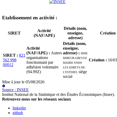
Etablissement
en activité
:
Détails (nom,
Activité
SIRET
enseigne,
Création
(NAF/APE)
adresse)
Détails (nom,
Activité
enseigne,
(NAF/APE)
:
Autres
adresse)
:
MME
SIRET
:
821
organisations
MIREUR-GREVOZ
562 998
Création
:
16/0
fonctionnant par
MAIRIE 83600
00012
adhésion volontaire
LES ADRETS-DE-
(94.99Z)
L'ESTEREL
siège
social
Mise à jour le
05/08/2026
Source
:
INSEE
Institut National de la Statistique et des Études Économiques (Insee)
.
Retrouvez-nous sur les réseaux sociaux
linkedin
github