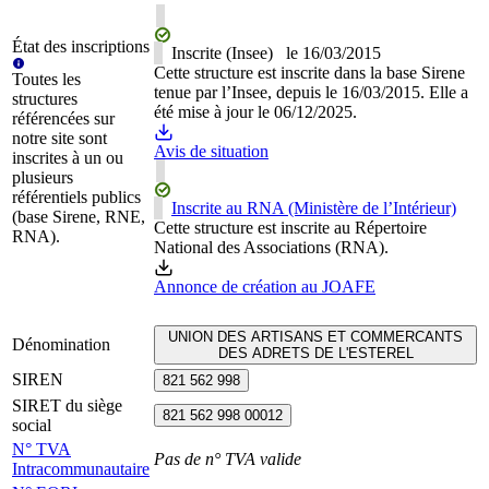
État des inscriptions
Inscrite (Insee)
le
16/03/2015
Cette structure est inscrite dans la base Sirene
Toutes les
tenue par l’Insee, depuis le 16/03/2015. Elle a
structures
été mise à jour le 06/12/2025.
référencées sur
notre site sont
Avis de situation
inscrites à un ou
plusieurs
référentiels publics
Inscrite au RNA (Ministère de l’Intérieur)
(base Sirene, RNE,
Cette structure est inscrite au Répertoire
RNA).
National des Associations (RNA).
Annonce de création au JOAFE
UNION DES ARTISANS ET COMMERCANTS
Dénomination
DES ADRETS DE L'ESTEREL
SIREN
821 562 998
SIRET du siège
821 562 998 00012
social
N° TVA
Pas de n° TVA valide
Intracommunautaire