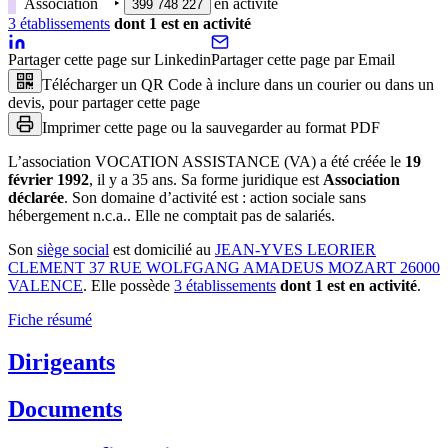
Association
‣
en activité
399 748 227
3
établissement
s
dont
1
est
en activité
Partager cette page sur Linkedin
Partager cette page par Email
Télécharger un QR Code à inclure dans un courier ou dans un
devis, pour partager cette page
Imprimer cette page ou la sauvegarder au format PDF
L’association
VOCATION ASSISTANCE (VA)
a été créée le
19
février 1992
, il y a
35 ans
.
Sa forme juridique est
Association
déclarée
.
Son domaine d’activité est :
action sociale sans
hébergement n.c.a.
.
Elle ne comptait pas de salariés.
Son
siège social
est domicilié au
JEAN-YVES LEORIER
CLEMENT 37 RUE WOLFGANG AMADEUS MOZART 26000
VALENCE
.
Elle possède
3
établissement
s
dont
1
est
en activité
.
Fiche résumé
Dirigeants
Documents