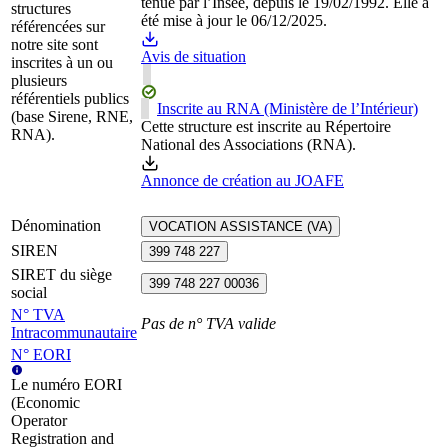
tenue par l’Insee, depuis le 19/02/1992. Elle a
structures
été mise à jour le 06/12/2025.
référencées sur
notre site sont
Avis de situation
inscrites à un ou
plusieurs
référentiels publics
Inscrite au RNA (Ministère de l’Intérieur)
(base Sirene, RNE,
Cette structure est inscrite au Répertoire
RNA).
National des Associations (RNA).
Annonce de création au JOAFE
Dénomination
VOCATION ASSISTANCE (VA)
SIREN
399 748 227
SIRET du siège
399 748 227 00036
social
N° TVA
Pas de n° TVA valide
Intracommunautaire
N° EORI
Le numéro EORI
(Economic
Operator
Registration and