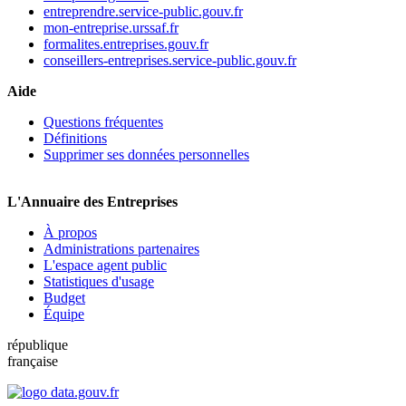
entreprendre.service-public.gouv.fr
mon-entreprise.urssaf.fr
formalites.entreprises.gouv.fr
conseillers-entreprises.service-public.gouv.fr
Aide
Questions fréquentes
Définitions
Supprimer ses données personnelles
L'Annuaire des Entreprises
À propos
Administrations partenaires
L'espace agent public
Statistiques d'usage
Budget
Équipe
république
française