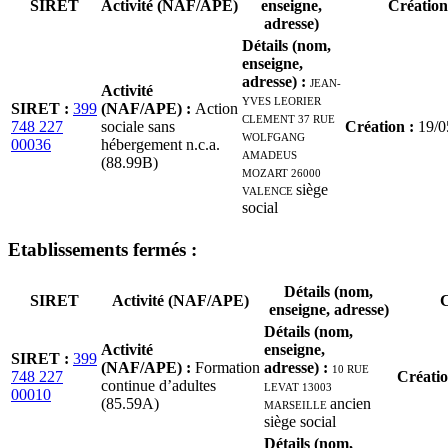
SIRET
Activité (NAF/APE)
enseigne,
Création
adresse)
Détails (nom,
enseigne,
adresse)
:
JEAN-
Activité
YVES LEORIER
SIRET
:
399
(NAF/APE)
:
Action
CLEMENT 37 RUE
748 227
sociale sans
Création
:
19/0
WOLFGANG
00036
hébergement n.c.a.
AMADEUS
(88.99B)
MOZART 26000
VALENCE
siège
social
Etablissement
s
fermé
s
:
Détails (nom,
SIRET
Activité (NAF/APE)
C
enseigne, adresse)
Détails (nom,
Activité
enseigne,
SIRET
:
399
(NAF/APE)
:
Formation
adresse)
:
10 RUE
748 227
Créati
continue d’adultes
LEVAT 13003
00010
(85.59A)
MARSEILLE
ancien
siège social
Détails (nom,