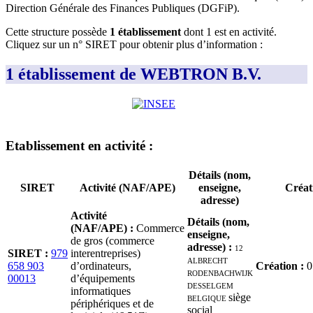
Direction Générale des Finances Publiques (DGFiP)
.
Cette structure possède
1
établissement
dont
1
est
en activité
.
Cliquez sur un n° SIRET pour obtenir plus d’information :
1 établissement de WEBTRON B.V.
Etablissement
en activité
:
Détails (nom,
SIRET
Activité (NAF/APE)
enseigne,
Créat
adresse)
Activité
Détails (nom,
(NAF/APE)
:
Commerce
enseigne,
de gros (commerce
adresse)
:
12
SIRET
:
979
interentreprises)
ALBRECHT
658 903
d’ordinateurs,
Création
:
0
RODENBACHWIJK
00013
d’équipements
DESSELGEM
informatiques
BELGIQUE
siège
périphériques et de
social