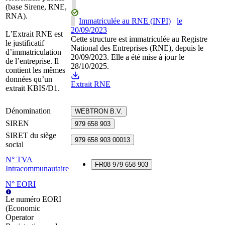
(base Sirene, RNE,
RNA).
Immatriculée au RNE (INPI)
le
20/09/2023
L’Extrait RNE est
Cette structure est immatriculée au Registre
le justificatif
National des Entreprises (RNE), depuis le
d’immatriculation
20/09/2023. Elle a été mise à jour le
de l’entreprise. Il
28/10/2025.
contient les mêmes
données qu’un
Extrait RNE
extrait KBIS/D1.
Dénomination
WEBTRON B.V.
SIREN
979 658 903
SIRET du siège
979 658 903 00013
social
N° TVA
FR08 979 658 903
Intracommunautaire
N° EORI
Le numéro EORI
(Economic
Operator