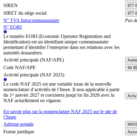
SIREN
877 
SIRET du siège social
877 
N° TVA Intracommunautaire
Pas d
N° EORI
Le numéro EORI (Economic Operator Registration and
Identification) est un identifiant unique communautaire
permettant d’identifier l’entreprise dans ses relations avec les
autorités douanières.
Activité principale (NAF/APE)
Autre
Code NAF/APE
94.9
Activité principale (NAF 2025)
Le code NAF 2025 est une variable issue de la nouvelle
nomenclature d’activités de l’Insee. Il sera applicable à partir
du 1ᵉʳ janvier 2027 et coexistera jusqu’en fin 2026 avec la
Activ
NAF actuellement en vigueur.
En savoir plus sur la nomenclature NAF 2025 sur le site de
l’Insee
Adresse postale
MAI
Forme juridique
Assoc