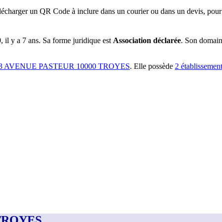
lécharger un QR Code à inclure dans un courier ou dans un devis, pour 
9
, il y a
7 ans
.
Sa forme juridique est
Association déclarée
.
Son domaine 
3 AVENUE PASTEUR 10000 TROYES
.
Elle possède
2
établissemen
 TROYES