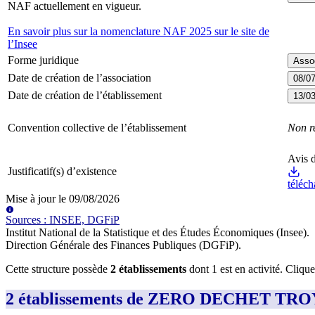
NAF actuellement en vigueur.
En savoir plus sur la nomenclature NAF 2025 sur le site de
l’Insee
Forme juridique
Assoc
Date de création de l’association
08/0
Date de création de l’établissement
13/0
Convention collective de l’établissement
Non r
Avis d
Justificatif(s) d’existence
téléch
Mise à jour le
09/08/2026
Source
s
:
INSEE, DGFiP
Institut National de la Statistique et des Études Économiques (Insee)
.
Direction Générale des Finances Publiques (DGFiP)
.
Cette structure possède
2
établissement
s
dont
1
est
en activité
. Cliqu
2 établissements de ZERO DECHET TR