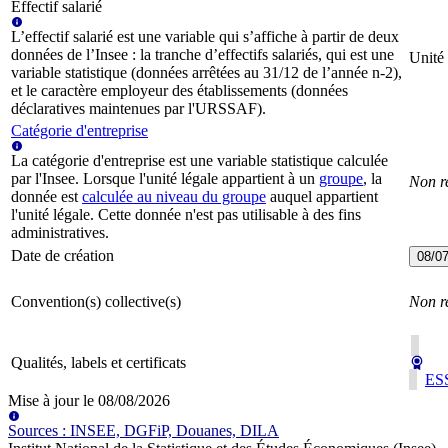
Effectif salarié
L’effectif salarié est une variable qui s’affiche à partir de deux
données de l’Insee : la tranche d’effectifs salariés, qui est une
Unité 
variable statistique (données arrêtées au 31/12 de l’année n-2),
et le caractère employeur des établissements (données
déclaratives maintenues par l'URSSAF).
Catégorie d'entreprise
La catégorie d'entreprise est une variable statistique calculée
par l'Insee. Lorsque l'unité légale appartient à un
groupe
, la
Non r
donnée est
calculée au niveau du groupe
auquel appartient
l'unité légale. Cette donnée n'est pas utilisable à des fins
administratives.
Date de création
08/0
Convention(s) collective(s)
Non r
Qualités, labels et certificats
ESS
Mise à jour le
08/08/2026
Source
s
:
INSEE, DGFiP, Douanes, DILA