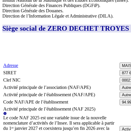
Institut National de la Statistique et des Études Économiques (Insee)
.
Direction Générale des Finances Publiques (DGFiP)
.
Direction Générale des Douanes
.
Direction de l’Information Légale et Administrative (DILA)
.
Siège social de ZERO DECHET TROYES
Adresse
MAI
SIRET
877 
Clef NIC
0002
Activité principale de l’association (NAF/APE)
Autre
Activité principale de l’établissement (NAF/APE)
Autre
Code NAF/APE de l’établissement
94.9
Activité principale de l’établissement (NAF 2025)
Le code NAF 2025 est une variable issue de la nouvelle
nomenclature d’activités de l’Insee. Il sera applicable à partir
du 1ᵉʳ janvier 2027 et coexistera jusqu’en fin 2026 avec la
Activ