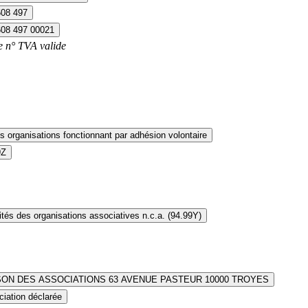
608 497
608 497 00021
e n° TVA valide
s organisations fonctionnant par adhésion volontaire
9Z
ités des organisations associatives n.c.a. (94.99Y)
SON DES ASSOCIATIONS 63 AVENUE PASTEUR 10000 TROYES
iation déclarée