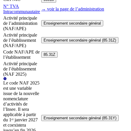
N° TVA
→ voir la page
de l’administration
Intracommunautaire
Activité principale
de l’administration
Enseignement secondaire général
(NAF/APE)
Activité principale
de l’établissement
Enseignement secondaire général (85.31Z)
(NAF/APE)
Code NAF/APE de
85.31Z
l’établissement
Activité principale
de l’établissement
(NAF 2025)
Le code NAF 2025
est une variable
issue de la nouvelle
nomenclature
d’activités de
l’Insee. Il sera
applicable à partir
Enseignement secondaire général (85.31Y)
du 1ᵉʳ janvier 2027
et coexistera
jusqu’en fin 2026