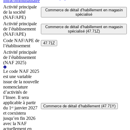
Intracommunautaire
Activité principale
Commerce de détail d’habillement en magasin
de la société
spécialisé
(NAF/APE)
Activité principale
Commerce de détail d’habillement en magasin
de l’établissement
spécialisé (47.71Z)
(NAF/APE)
Code NAF/APE de
47.71Z
l’établissement
Activité principale
de l’établissement
(NAF 2025)
Le code NAF 2025
est une variable
issue de la nouvelle
nomenclature
d’activités de
l’Insee. Il sera
applicable à partir
Commerce de détail d’habillement (47.71Y)
du 1ᵉʳ janvier 2027
et coexistera
jusqu’en fin 2026
avec la NAF
actuellement en