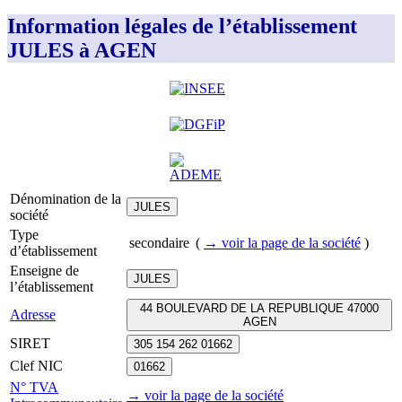
Information légales de l’établissement
JULES à AGEN
Dénomination de la
JULES
société
Type
secondaire
(
→ voir la page
de la société
)
d’établissement
Enseigne de
JULES
l’établissement
44 BOULEVARD DE LA REPUBLIQUE 47000
Adresse
AGEN
SIRET
305 154 262 01662
Clef NIC
01662
N° TVA
→ voir la page
de la société