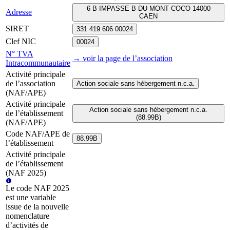
6 B IMPASSE B DU MONT COCO 14000
Adresse
CAEN
SIRET
331 419 606 00024
Clef NIC
00024
N° TVA
→ voir la page
de l’association
Intracommunautaire
Activité principale
de l’association
Action sociale sans hébergement n.c.a.
(NAF/APE)
Activité principale
Action sociale sans hébergement n.c.a.
de l’établissement
(88.99B)
(NAF/APE)
Code NAF/APE de
88.99B
l’établissement
Activité principale
de l’établissement
(NAF 2025)
Le code NAF 2025
est une variable
issue de la nouvelle
nomenclature
d’activités de