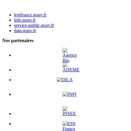
legifrance.gouv.fr
info.gouv.fr
service-public.gouv.fr
data.gouv.fr
Nos partenaires