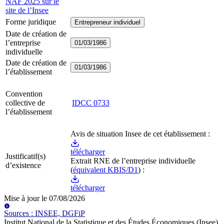
NAF 2025 sur le
site de l’Insee
Forme juridique
Entrepreneur individuel
Date de création de
l’entreprise
01/03/1986
individuelle
Date de création de
01/03/1986
l’établissement
Convention
collective de
IDCC
0733
l’établissement
Avis de situation Insee de cet établissement :
télécharger
Justificatif(s)
Extrait RNE
de l’entreprise individuelle
d’existence
(
équivalent KBIS/D1
) :
télécharger
Mise à jour le
07/08/2026
Source
s
:
INSEE, DGFiP
Institut National de la Statistique et des Études Économiques (Insee)
.