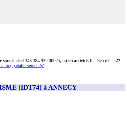
é sous le siret
343 384 939 00025
, est
en activité
.
Il a été créé le
27
1
autre(s) établissement(s)
.
RISME (IDT74) à ANNECY