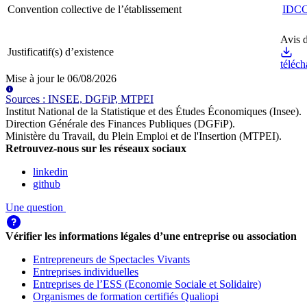
Convention collective de l’établissement
IDC
Avis d
Justificatif(s) d’existence
téléch
Mise à jour le
06/08/2026
Source
s
:
INSEE, DGFiP, MTPEI
Institut National de la Statistique et des Études Économiques (Insee)
.
Direction Générale des Finances Publiques (DGFiP)
.
Ministère du Travail, du Plein Emploi et de l'Insertion (MTPEI)
.
Retrouvez-nous sur les réseaux sociaux
linkedin
github
Une question
Vérifier les informations légales d’une entreprise ou association
Entrepreneurs de Spectacles Vivants
Entreprises individuelles
Entreprises de l’ESS (Economie Sociale et Solidaire)
Organismes de formation certifiés Qualiopi