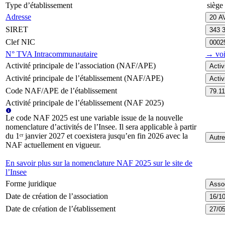
Type d’établissement
siège 
Adresse
20 A
SIRET
343 
Clef NIC
0002
N° TVA Intracommunautaire
→ voi
Activité principale de l’association (NAF/APE)
Acti
Activité principale de l’établissement (NAF/APE)
Activ
Code NAF/APE de l’établissement
79.1
Activité principale de l’établissement (NAF 2025)
Le code NAF 2025 est une variable issue de la nouvelle
nomenclature d’activités de l’Insee. Il sera applicable à partir
du 1ᵉʳ janvier 2027 et coexistera jusqu’en fin 2026 avec la
Autre
NAF actuellement en vigueur.
En savoir plus sur la nomenclature NAF 2025 sur le site de
l’Insee
Forme juridique
Assoc
Date de création de l’association
16/1
Date de création de l’établissement
27/0