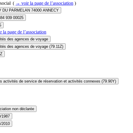
social
(
→ voir la page
de l’association
)
V DU PARMELAN 74000 ANNECY
384 939 00025
5
r la page
de l’association
vités des agences de voyage
ités des agences de voyage (79.11Z)
1Z
s activités de service de réservation et activités connexes (79.90Y)
iation non déclarée
0/1987
5/2010