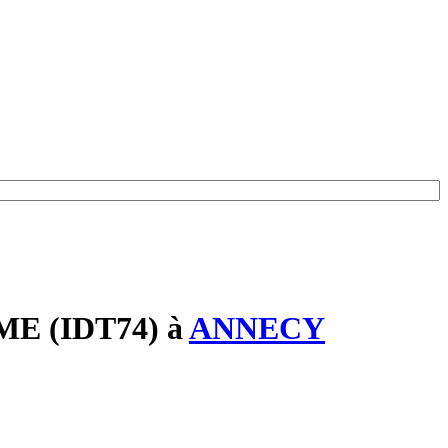
E (IDT74)
à
ANNECY