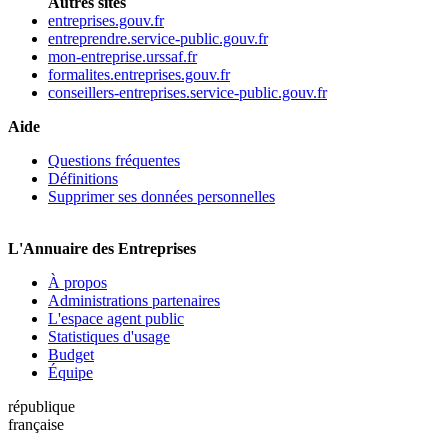
Autres sites
entreprises.gouv.fr
entreprendre.service-public.gouv.fr
mon-entreprise.urssaf.fr
formalites.entreprises.gouv.fr
conseillers-entreprises.service-public.gouv.fr
Aide
Questions fréquentes
Définitions
Supprimer ses données personnelles
L'Annuaire des Entreprises
À propos
Administrations partenaires
L'espace agent public
Statistiques d'usage
Budget
Équipe
république
française