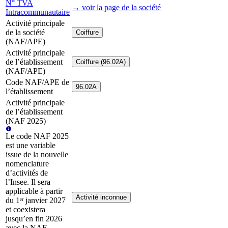
N° TVA
→ voir la page
de la société
Intracommunautaire
Activité principale
de la société
Coiffure
(NAF/APE)
Activité principale
de l’établissement
Coiffure (96.02A)
(NAF/APE)
Code NAF/APE de
96.02A
l’établissement
Activité principale
de l’établissement
(NAF 2025)
Le code NAF 2025
est une variable
issue de la nouvelle
nomenclature
d’activités de
l’Insee. Il sera
applicable à partir
Activité inconnue
du 1ᵉʳ janvier 2027
et coexistera
jusqu’en fin 2026
avec la NAF