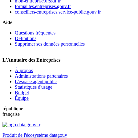
mon-entreprise.urssaf.fr
formalites.entreprises.gouv.fr
conseillers-entreprises.service-public.gouv.fr
Aide
Questions fréquentes
Définitions
Supprimer ses données personnelles
L'Annuaire des Entreprises
À propos
Administrations partenaires
L'espace agent public
Statistiques d'usage
Budget
Équipe
république
française
Produit de l'écosystème datagouv