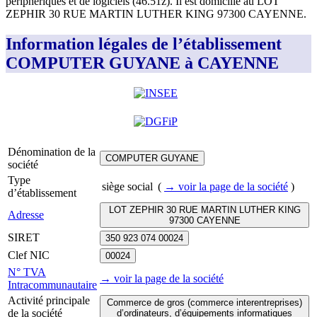
périphériques et de logiciels (46.51z)
.
Il est domicilié au
LOT
ZEPHIR 30 RUE MARTIN LUTHER KING 97300 CAYENNE
.
Information légales de l’établissement
COMPUTER GUYANE à CAYENNE
Dénomination de la
COMPUTER GUYANE
société
Type
siège social
(
→ voir la page
de la société
)
d’établissement
LOT ZEPHIR 30 RUE MARTIN LUTHER KING
Adresse
97300 CAYENNE
SIRET
350 923 074 00024
Clef NIC
00024
N° TVA
→ voir la page
de la société
Intracommunautaire
Activité principale
Commerce de gros (commerce interentreprises)
de la société
d’ordinateurs, d’équipements informatiques