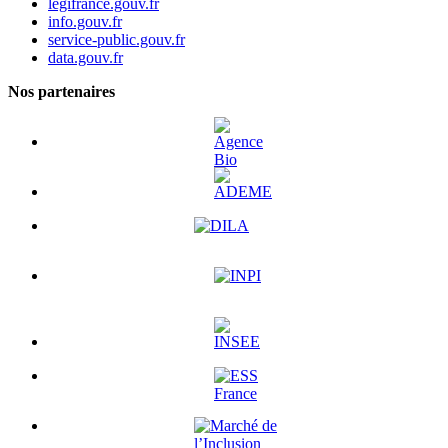
legifrance.gouv.fr
info.gouv.fr
service-public.gouv.fr
data.gouv.fr
Nos partenaires