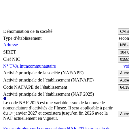
Dénomination de la société
CAI
Type d’établissement
secon
Adresse
N°8 
SIRET
384 
Clef NIC
0155
N° TVA Intracommunautaire
→ voi
Activité principale de la société (NAF/APE)
Autre
Activité principale de l’établissement (NAF/APE)
Autre
Code NAF/APE de l’établissement
64.1
Activité principale de l’établissement (NAF 2025)
Le code NAF 2025 est une variable issue de la nouvelle
nomenclature d’activités de l’Insee. Il sera applicable à partir
du 1ᵉʳ janvier 2027 et coexistera jusqu’en fin 2026 avec la
Autre
NAF actuellement en vigueur.
En savoir plus sur la nomenclature NAF 2025 sur le site de