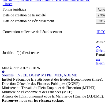
l’Insee
Forme juridique
Autre
Date de création de la société
27/0
Date de création de l’établissement
03/1
Convention collective de l’établissement
IDC
Avis d
téléch
Justificatif(s) d’existence
Extra
téléch
Mise à jour le
07/08/2026
Source
s
:
INSEE, DGFiP, MTPEI, MEF, ADEME
Institut National de la Statistique et des Études Économiques (Insee)
.
Direction Générale des Finances Publiques (DGFiP)
.
Ministère du Travail, du Plein Emploi et de l'Insertion (MTPEI)
.
Ministère de l'Économie et des Finances (MEF)
.
Agence de l'Environnement et de la Maîtrise de l'Energie (ADEME)
.
Retrouvez-nous sur les réseaux sociaux