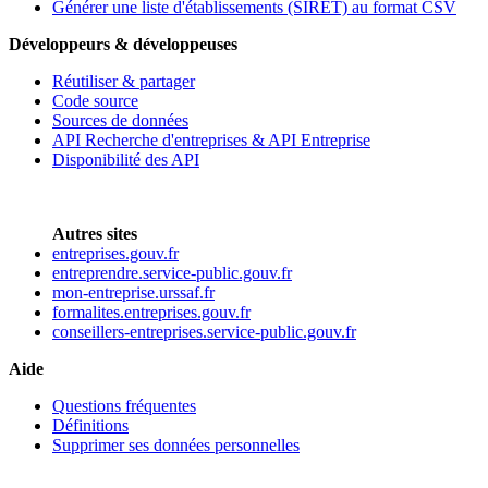
Générer une liste d'établissements (SIRET) au format CSV
Développeurs & développeuses
Réutiliser & partager
Code source
Sources de données
API Recherche d'entreprises & API Entreprise
Disponibilité des API
Autres sites
entreprises.gouv.fr
entreprendre.service-public.gouv.fr
mon-entreprise.urssaf.fr
formalites.entreprises.gouv.fr
conseillers-entreprises.service-public.gouv.fr
Aide
Questions fréquentes
Définitions
Supprimer ses données personnelles