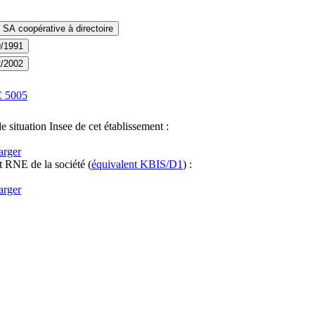
 SA coopérative à directoire
9/1991
2/2002
C
5005
e situation Insee de cet établissement :
arger
it RNE
de la société
(
équivalent KBIS/D1
) :
arger