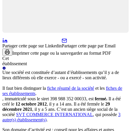
Partager cette page sur Linkedin
Partager cette page par Email
Imprimer cette page ou la sauvegarder au format PDF
Cet
établissement
Une
société
est constituée d’autant d’établissements qu’il y a de
lieux différents où elle exerce - ou a exercé - son activité.
Il faut bien distinguer la
fiche résumé
de la société
et les
fiches de
ses établissements
.
, immatriculé sous le siret
398 988 352 00033
, est
fermé
.
Il a été
créé le
12 octobre 2012
, il y a
14 ans
.
Il a été fermée le
29
décembre 2021
, il y a
5 ans
.
C’est
un ancien siège social
de la
société
SVT COMMERCE INTERNATIONAL
, qui possède
3
autre(s) établissement(s)
.
Son domaine d’activité est :
conseil pour les affaires et autres