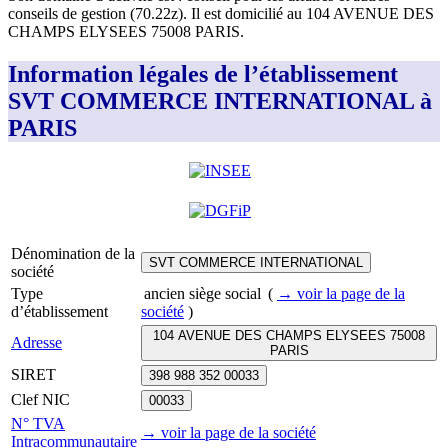
conseils de gestion (70.22z)
.
Il est domicilié au
104 AVENUE DES
CHAMPS ELYSEES 75008 PARIS
.
Information légales de l’établissement
SVT COMMERCE INTERNATIONAL à
PARIS
Dénomination de la
SVT COMMERCE INTERNATIONAL
société
Type
ancien siège social
(
→ voir la page
de la
d’établissement
société
)
104 AVENUE DES CHAMPS ELYSEES 75008
Adresse
PARIS
SIRET
398 988 352 00033
Clef NIC
00033
N° TVA
→ voir la page
de la société
Intracommunautaire