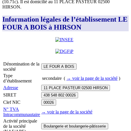
(10.71c)
.
Il est domicilié au
11 PLACE PASTEUR 02500
HIRSON
.
Information légales de l’établissement LE
FOUR A BOIS à HIRSON
Dénomination de la
LE FOUR A BOIS
société
Type
secondaire
(
→ voir la page
de la société
)
d’établissement
Adresse
11 PLACE PASTEUR 02500 HIRSON
SIRET
438 548 802 00026
Clef NIC
00026
N° TVA
→ voir la page
de la société
Intracommunautaire
Activité principale
de la société
Boulangerie et boulangerie-pâtisserie