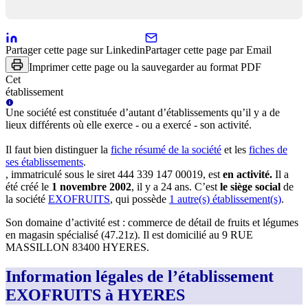
Partager cette page sur Linkedin
Partager cette page par Email
Imprimer cette page ou la sauvegarder au format PDF
Cet
établissement
Une
société
est constituée d’autant d’établissements qu’il y a de
lieux différents où elle exerce - ou a exercé - son activité.
Il faut bien distinguer la
fiche résumé
de la société
et les
fiches de
ses établissements
.
, immatriculé sous le siret
444 339 147 00019
, est
en activité
.
Il a
été créé le
1 novembre 2002
, il y a
24 ans
.
C’est
le siège social
de
la société
EXOFRUITS
, qui possède
1
autre(s) établissement(s)
.
Son domaine d’activité est :
commerce de détail de fruits et légumes
en magasin spécialisé (47.21z)
.
Il est domicilié au
9 RUE
MASSILLON 83400 HYERES
.
Information légales de l’établissement
EXOFRUITS à HYERES