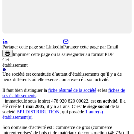
Partager cette page sur Linkedin
Partager cette page par Email
Imprimer cette page ou la sauvegarder au format PDF
Cet
établissement
Une
société
est constituée d’autant d’établissements qu’il y a de
lieux différents où elle exerce - ou a exercé - son activité.
Il faut bien distinguer la
fiche résumé
de la société
et les
fiches de
ses établissements
.
, immatriculé sous le siret
478 920 820 00022
, est
en activité
.
Il a
été créé le
1 mai 2005
, il y a
21 ans
.
C’est
le siège social
de la
société
BPJ DISTRIBUTION
, qui possède
1
autre(s)
établissement(s)
.
Son domaine d’activité est :
commerce de gros (commerce
interentreprises) de bois et de matériaux de construction (46.73a)
.
Il