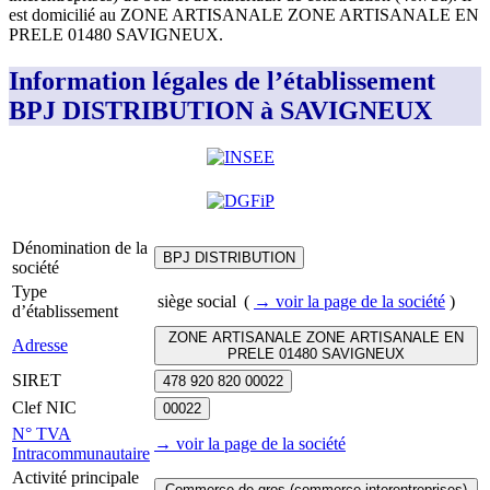
est domicilié au
ZONE ARTISANALE ZONE ARTISANALE EN
PRELE 01480 SAVIGNEUX
.
Information légales de l’établissement
BPJ DISTRIBUTION à SAVIGNEUX
Dénomination de la
BPJ DISTRIBUTION
société
Type
siège social
(
→ voir la page
de la société
)
d’établissement
ZONE ARTISANALE ZONE ARTISANALE EN
Adresse
PRELE 01480 SAVIGNEUX
SIRET
478 920 820 00022
Clef NIC
00022
N° TVA
→ voir la page
de la société
Intracommunautaire
Activité principale
Commerce de gros (commerce interentreprises)