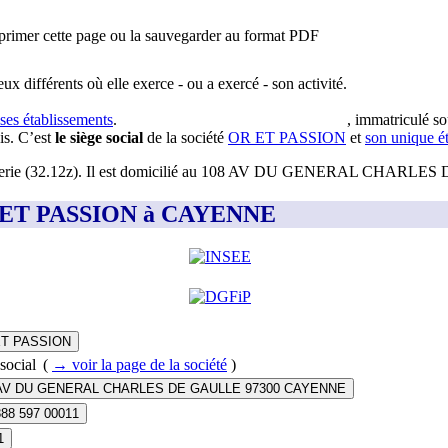
primer cette page ou la sauvegarder au format PDF
eux différents où elle exerce - ou a exercé - son activité.
 ses établissements
.
, immatriculé so
is
.
C’est
le siège social
de la société
OR ET PASSION
et
son unique é
terie (32.12z)
.
Il est domicilié au
108 AV DU GENERAL CHARLES 
 OR ET PASSION à CAYENNE
ET PASSION
social
(
→ voir la page
de la société
)
AV DU GENERAL CHARLES DE GAULLE 97300 CAYENNE
388 597 00011
1