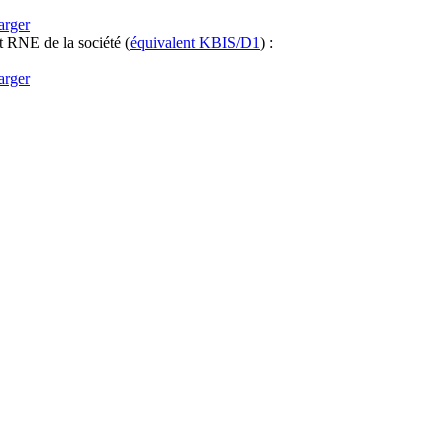
arger
it RNE
de la société
(
équivalent KBIS/D1
) :
arger