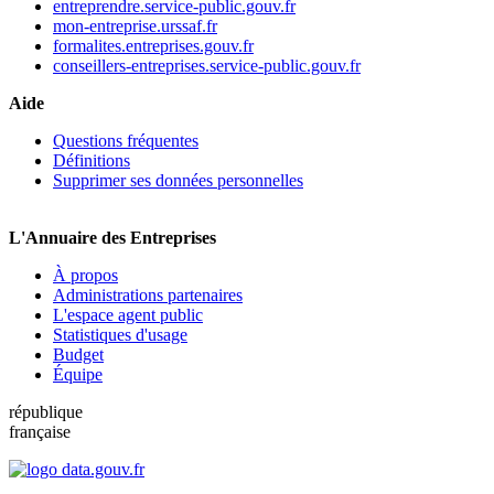
entreprendre.service-public.gouv.fr
mon-entreprise.urssaf.fr
formalites.entreprises.gouv.fr
conseillers-entreprises.service-public.gouv.fr
Aide
Questions fréquentes
Définitions
Supprimer ses données personnelles
L'Annuaire des Entreprises
À propos
Administrations partenaires
L'espace agent public
Statistiques d'usage
Budget
Équipe
république
française