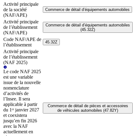
Activité principale
de la société
Commerce de détail d’équipements automobiles
(NAF/APE)
Activité principale
Commerce de détail d’équipements automobiles
de l’établissement
(45.32Z)
(NAF/APE)
Code NAF/APE de
45.32Z
l’établissement
Activité principale
de l’établissement
(NAF 2025)
Le code NAF 2025
est une variable
issue de la nouvelle
nomenclature
d’activités de
l’Insee. Il sera
applicable à partir
Commerce de détail de pièces et accessoires
du 1ᵉʳ janvier 2027
de véhicules automobiles (47.82Y)
et coexistera
jusqu’en fin 2026
avec la NAF
actuellement en