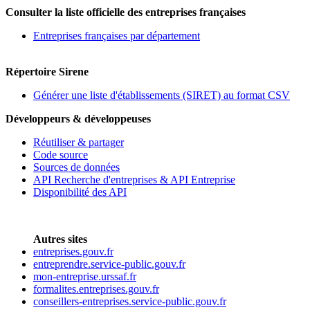
Consulter la liste officielle des entreprises françaises
Entreprises françaises par département
Répertoire Sirene
Générer une liste d'établissements (SIRET) au format CSV
Développeurs & développeuses
Réutiliser & partager
Code source
Sources de données
API Recherche d'entreprises & API Entreprise
Disponibilité des API
Autres sites
entreprises.gouv.fr
entreprendre.service-public.gouv.fr
mon-entreprise.urssaf.fr
formalites.entreprises.gouv.fr
conseillers-entreprises.service-public.gouv.fr