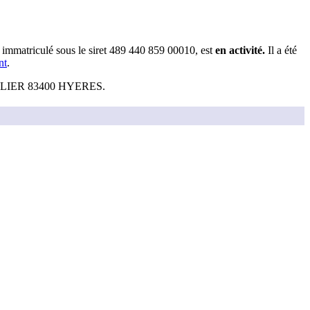
, immatriculé sous le siret
489 440 859 00010
, est
en activité
.
Il a été
nt
.
IER 83400 HYERES
.