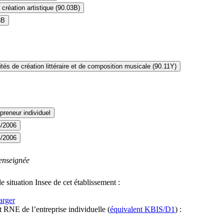
 création artistique (90.03B)
3B
ités de création littéraire et de composition musicale (90.11Y)
preneur individuel
4/2006
4/2006
enseignée
e situation Insee de cet établissement :
arger
it RNE
de l’entreprise individuelle
(
équivalent KBIS/D1
) :