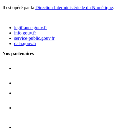
Il est opéré par la
Direction Interministérielle du Numérique
.
legifrance.gouv.fr
info.gouv.fr
service-public.gouv.fr
data.gouv.fr
Nos partenaires