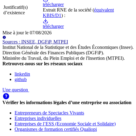
télécharger
Justificatif(s)
Extrait RNE
de la société
(
équivalent
d’existence
KBIS/D1
) :
télécharger
Mise à jour le
07/08/2026
Source
s
:
INSEE, DGFiP, MTPEI
Institut National de la Statistique et des Études Économiques (Insee)
.
Direction Générale des Finances Publiques (DGFiP)
.
Ministère du Travail, du Plein Emploi et de l'Insertion (MTPEI)
.
Retrouvez-nous sur les réseaux sociaux
linkedin
github
Une question
Vérifier les informations légales d’une entreprise ou association
Entrepreneurs de Spectacles Vivants
Entreprises individuelles
Entreprises de l’ESS (Economie Sociale et Solidaire)
Organismes de formation certifiés Qualiopi