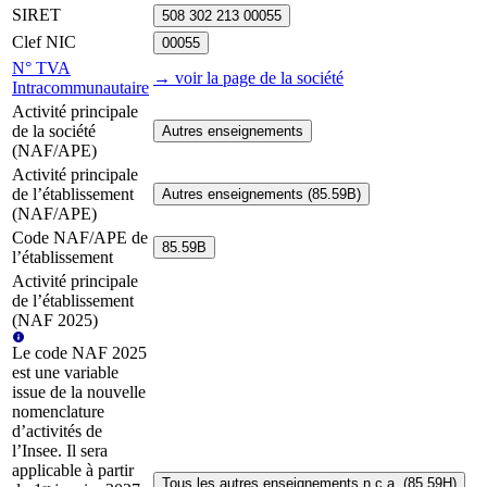
SIRET
508 302 213 00055
Clef NIC
00055
N° TVA
→ voir la page
de la société
Intracommunautaire
Activité principale
de la société
Autres enseignements
(NAF/APE)
Activité principale
de l’établissement
Autres enseignements (85.59B)
(NAF/APE)
Code NAF/APE de
85.59B
l’établissement
Activité principale
de l’établissement
(NAF 2025)
Le code NAF 2025
est une variable
issue de la nouvelle
nomenclature
d’activités de
l’Insee. Il sera
applicable à partir
Tous les autres enseignements n.c.a. (85.59H)